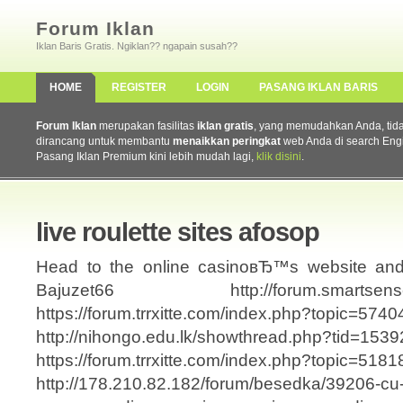
Forum Iklan
Iklan Baris Gratis. Ngiklan?? ngapain susah??
HOME
REGISTER
LOGIN
PASANG IKLAN BARIS
Forum Iklan
merupakan fasilitas
iklan gratis
, yang memudahkan Anda, tidak 
dirancang untuk membantu
menaikkan peringkat
web Anda di search Eng
Pasang Iklan Premium kini lebih mudah lagi,
klik disini
.
live roulette sites afosop
Head to the online casinoвЂ™s website and 
Bajuzet66 http://forum.smartsense.ge
https://forum.trrxitte.com/index.php?topic=57
http://nihongo.edu.lk/showthread.php?tid=15
https://forum.trrxitte.com/index.php?topic=
http://178.210.82.182/forum/besedka/39206-cu-