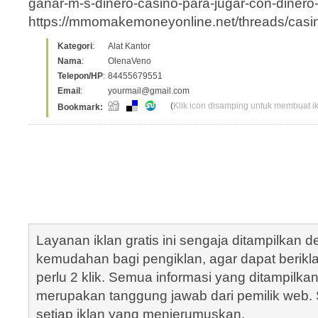
ganar-m-s-dinero-casino-para-jugar-con-dinero-
https://mmomakemoneyonline.net/threads/casi
Kategori
:
Alat Kantor
Nama
:
OlenaVeno
Telepon/HP
:
84455679551
Email
:
yourmail@gmail.com
(
Klik icon disamping untuk membuat ikl
Bookmark:
Layanan iklan gratis ini sengaja ditampilkan
kemudahan bagi pengiklan, agar dapat berik
perlu 2 klik. Semua informasi yang ditampilka
merupakan tanggung jawab dari pemilik web. S
setiap iklan yang menjerumuskan.