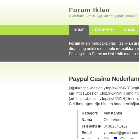
Forum Iklan
Iklan Baris Gratis. Ngiklan?? ngapain susah??
HOME
REGISTER
LOGIN
Forum Iklan
merupakan fasilitas
iklan gr
dirancang untuk membantu
menaikkan p
Pasang Iklan Premium kini lebih mudah l
Paypal Casino Nederland
[u][url=https://bestonly.top/trk/PIMNR]Beg
[url=https://bestonly.top/trk/PIMNR]
[url=https://bestonly.top/trk/PIMNR]
Geldbedragen zijn binnen handbereik![/url
Kategori
:
Alat Kantor
Nama
:
OlenaVeno
Telepon/HP
:
84382641412
Email
:
yourmail@gmail.co