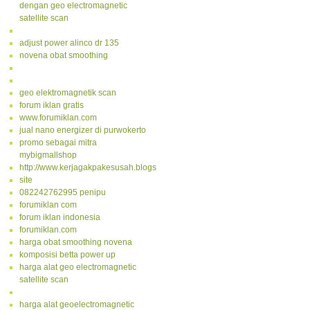
dengan geo electromagnetic
satellite scan
adjust power alinco dr 135
novena obat smoothing
geo elektromagnetik scan
forum iklan gratis
www.forumiklan.com
jual nano energizer di purwokerto
promo sebagai mitra
mybigmallshop
http://www.kerjagakpakesusah.blogspot.com/
site
082242762995 penipu
forumiklan com
forum iklan indonesia
forumiklan.com
harga obat smoothing novena
komposisi betta power up
harga alat geo electromagnetic
satellite scan
harga alat geoelectromagnetic