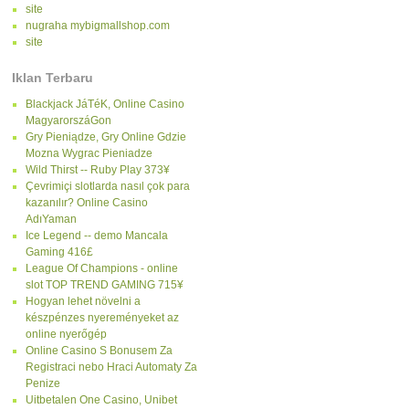
site
nugraha mybigmallshop.com
site
Iklan Terbaru
Blackjack JáTéK, Online Casino
MagyarorszáGon
Gry Pieniądze, Gry Online Gdzie
Mozna Wygrac Pieniadze
Wild Thirst -- Ruby Play 373¥
Çevrimiçi slotlarda nasıl çok para
kazanılır? Online Casino
AdıYaman
Ice Legend -- demo Mancala
Gaming 416£
League Of Champions - online
slot TOP TREND GAMING 715¥
Hogyan lehet növelni a
készpénzes nyereményeket az
online nyerőgép
Online Casino S Bonusem Za
Registraci nebo Hraci Automaty Za
Penize
Uitbetalen One Casino, Unibet