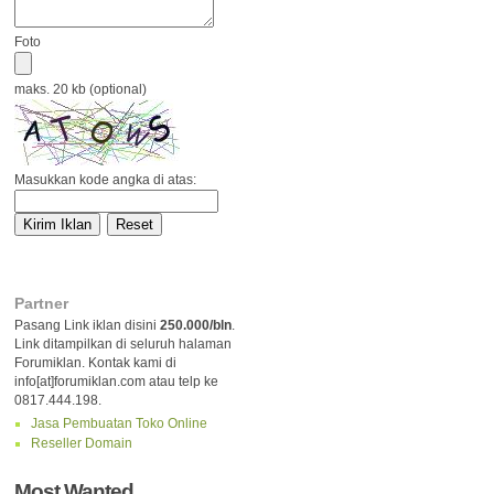
Foto
maks. 20 kb (optional)
Masukkan kode angka di atas:
Partner
Pasang Link iklan disini
250.000/bln
.
Link ditampilkan di seluruh halaman
Forumiklan. Kontak kami di
info[at]forumiklan.com atau telp ke
0817.444.198.
Jasa Pembuatan Toko Online
Reseller Domain
Most Wanted