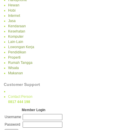
Handphone
Hewan
Hobi
Internet
Jasa
Kendaraan
Kesehatan
Komputer
Lain-Lain
Lowongan Kerja
Pendidikan
Properti
Rumah Tangga
Wisata
Makanan
Customer Support
Contact Person
0817 444 198
Member Login
Username
Password