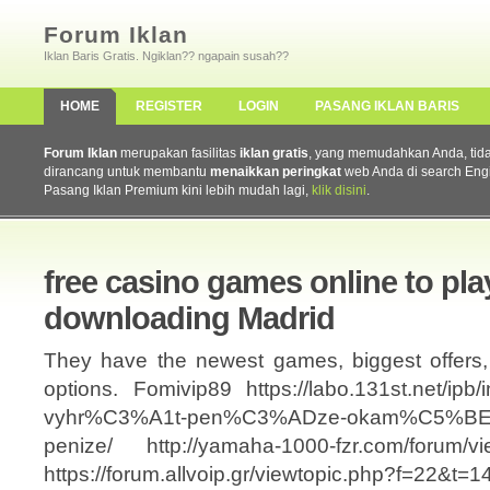
Forum Iklan
Iklan Baris Gratis. Ngiklan?? ngapain susah??
HOME
REGISTER
LOGIN
PASANG IKLAN BARIS
Forum Iklan
merupakan fasilitas
iklan gratis
, yang memudahkan Anda, tidak 
dirancang untuk membantu
menaikkan peringkat
web Anda di search Eng
Pasang Iklan Premium kini lebih mudah lagi,
klik disini
.
free casino games online to pla
downloading Madrid
They have the newest games, biggest offers
options. Fomivip89 https://labo.131st.net/ipb/
vyhr%C3%A1t-pen%C3%ADze-okam%C5%BEit
penize/ http://yamaha-1000-fzr.com/forum/v
https://forum.allvoip.gr/viewtopic.php?f=22&t=