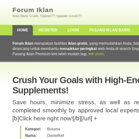
Forum Iklan
Iklan Baris Gratis. Ngiklan?? ngapain susah??
HOME
REGISTER
LOGIN
PASANG IKLAN BARIS
Forum Iklan
merupakan fasilitas
iklan gratis
, yang memudahkan Anda, tidak 
dirancang untuk membantu
menaikkan peringkat
web Anda di search Eng
Pasang Iklan Premium kini lebih mudah lagi,
klik disini
.
Crush Your Goals with High-En
Supplements!
Save hours, minimize stress, as well as re
completed smoothly by approved local experts. 
[b]Click here right now![/b][/url] +
Kategori
:
Busana
Nama
:
DanielKef