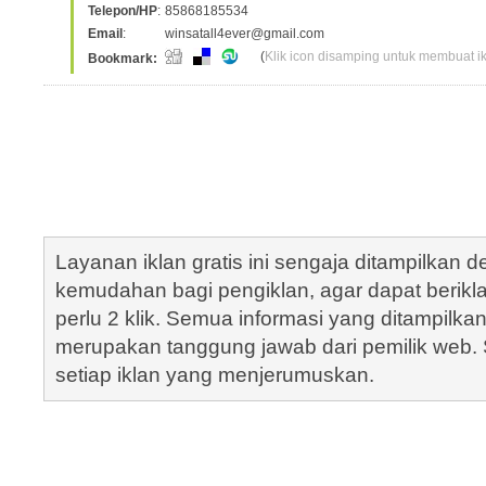
Telepon/HP
:
85868185534
Email
:
winsatall4ever@gmail.com
(
Klik icon disamping untuk membuat ikl
Bookmark:
Layanan iklan gratis ini sengaja ditampilkan
kemudahan bagi pengiklan, agar dapat berik
perlu 2 klik. Semua informasi yang ditampilka
merupakan tanggung jawab dari pemilik web. S
setiap iklan yang menjerumuskan.