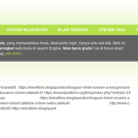
PASANG IKLAN BARIS
IKLAN TERBARU
LIFETIME TAGs
T
atis
, yang memudahkan Anda, tidak perlu login, hanya satu kali klik. Web ini
eringkat
web Anda di search Engine.
Iklan baris gratis
? ya di forum iklan!
agi,
klik disini
.
rak08 https://elev8live.blog/question/hogyan-lehet-novelni-a-keszpenzes-
varos-online-jatekok-0/ https://waselplatform.org/blog/index.php?entryid=19
c76811caaa https://elev8live.blog/question/hogyan-lehet-novelni-a-
rogepeken-biliard-jatekok-online-netes-jatekok/ http://www.c-
te30/ https://elev8live.blog/quest
m