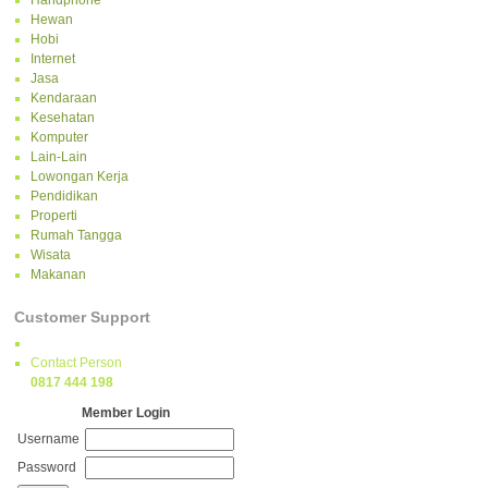
Handphone
Hewan
Hobi
Internet
Jasa
Kendaraan
Kesehatan
Komputer
Lain-Lain
Lowongan Kerja
Pendidikan
Properti
Rumah Tangga
Wisata
Makanan
Customer Support
Contact Person
0817 444 198
Member Login
Username
Password