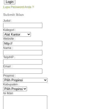
Lupa Password Anda ?
Submit Iklan
Judul :
Kategori :
Website :
Nama :
Telp/HP :
Email :
Propinsi :
Kabupaten :
Isi Iklan