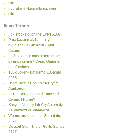
site
nugraha mybigmallshop.com
site
Iklan Terbaru
Fox Trot - slot online Everi 610€
Para kazanmak için en iyi
oyunlar? En GüVenilir Canlı
Casino
¿Cómo ganar más dinero en los
casinos online? Cómo Ganar en
Los Casinos
100k Joker - slot demo G.Games
593£
Beste Bonus Casino en Crypto
Aankopen
Er Det Berømmelse å Utøve På
Casino I Norge?
Kasyna Niemcy lub Gry Automaty
Za Prawdziwe Pieniadze
Woonsters slot demo Greentube
792€
Dessert Slot - Triple Profits Games
272€