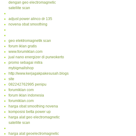
dengan geo electromagnetic
satellite scan
adjust power alinco dr 135
novena obat smoothing
geo elektromagnetik scan
forum iklan gratis
www.forumiklan.com
jual nano energizer di purwokerto
promo sebagai mitra
mybigmallshop
http://www.kerjagakpakesusah.blogspot.com/
site
082242762995 penipu
forumiklan com
forum iklan indonesia
forumiklan.com
harga obat smoothing novena
komposisi betta power up
harga alat geo electromagnetic
satellite scan
harga alat geoelectromagnetic