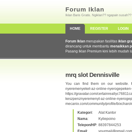
Forum Iklan
Iklan Baris Gratis. Ngiklan?? ngapain susah??
HOME
REGISTER
LOGIN
Forum Iklan
merupakan fasilitas
iklan gr
dirancang untuk membantu
menaikkan p
Pasang Iklan Premium kini lebih mudah l
mrq slot Dennisville
You can find them on our website. Fina
nyeremenyeket-az-online-nyerogepeken-bu
https://gravatar.com/certainreally
keszpenznyeremenyt-az-online-nye
mecanix.com/community/profile/bixcharolet
Kategori
:
Alat Kantor
Nama
:
Kyliepoino
Telepon/HP
:
88397844253
Email
:
yourmail@gmail.co