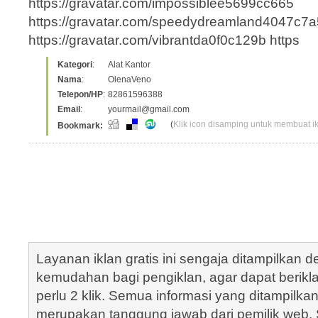
https://gravatar.com/impossiblee5699cc665
https://gravatar.com/speedydreamland4047c7
https://gravatar.com/vibrantda0f0c129b https
Kategori
:
Alat Kantor
Nama
:
OlenaVeno
Telepon/HP
:
82861596388
Email
:
yourmail@gmail.com
(
Klik icon disamping untuk membuat ikl
Bookmark:
Layanan iklan gratis ini sengaja ditampilkan
kemudahan bagi pengiklan, agar dapat berik
perlu 2 klik. Semua informasi yang ditampilka
merupakan tanggung jawab dari pemilik web. S