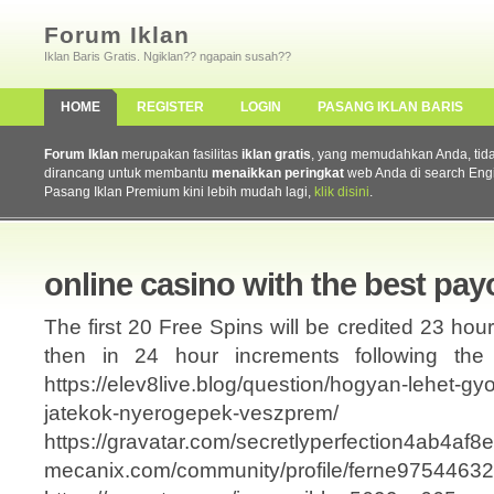
Forum Iklan
Iklan Baris Gratis. Ngiklan?? ngapain susah??
HOME
REGISTER
LOGIN
PASANG IKLAN BARIS
Forum Iklan
merupakan fasilitas
iklan gratis
, yang memudahkan Anda, tidak 
dirancang untuk membantu
menaikkan peringkat
web Anda di search Eng
Pasang Iklan Premium kini lebih mudah lagi,
klik disini
.
online casino with the best pa
The first 20 Free Spins will be credited 23 hour
then in 24 hour increments following the f
https://elev8live.blog/question/hogyan-lehet-gy
jatekok-nyerogepek-veszprem/
https://gravatar.com/secretlyperfection
mecanix.com/community/profile/ferne97544632