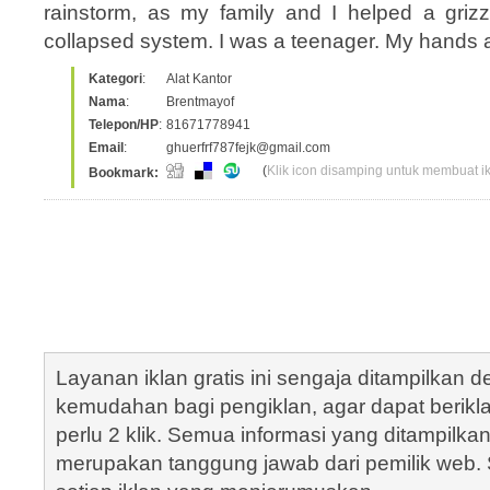
rainstorm, as my family and I helped a grizzle
collapsed system. I was a teenager. My hands
Kategori
:
Alat Kantor
Nama
:
Brentmayof
Telepon/HP
:
81671778941
Email
:
ghuerfrf787fejk@gmail.com
(
Klik icon disamping untuk membuat ikl
Bookmark:
Layanan iklan gratis ini sengaja ditampilkan
kemudahan bagi pengiklan, agar dapat berik
perlu 2 klik. Semua informasi yang ditampilka
merupakan tanggung jawab dari pemilik web. S