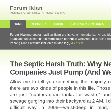
Forum Iklan
Iklan Baris Gratis. Ngiklan?? ngapain susah??
HOME
REGISTER
LOGIN
PASANG IKLAN BARIS
Forum Iklan
merupakan fasilitas
iklan gratis
, yang memudahkan Anda, tidak 
dirancang untuk membantu
menaikkan peringkat
web Anda di search Eng
Pasang Iklan Premium kini lebih mudah lagi,
klik disini
.
The Septic Harsh Truth: Why Nea
Companies Just Pump (And We
Allow me to tell you something the majority o
there are two kinds of people in this life. Tho
are just "subterranean tanks for waste," a
sewage gurgling into their backyard at 2 AM. I d
difficult way in 2005—waist-deep in mud,