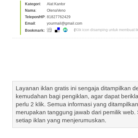
Kategori
:
Alat Kantor
Nama
:
OlenaVeno
Telepon/HP
:
81827762429
Email
:
yourmail@gmail.com
(
Klik icon disamping untuk membuat ikl
Bookmark:
Layanan iklan gratis ini sengaja ditampilkan
kemudahan bagi pengiklan, agar dapat berik
perlu 2 klik. Semua informasi yang ditampilka
merupakan tanggung jawab dari pemilik web. S
setiap iklan yang menjerumuskan.