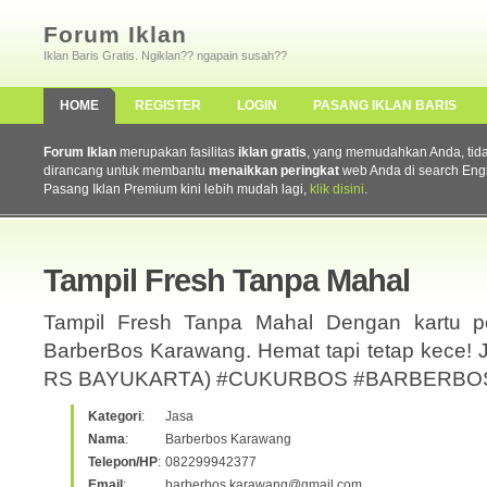
Forum Iklan
Iklan Baris Gratis. Ngiklan?? ngapain susah??
HOME
REGISTER
LOGIN
PASANG IKLAN BARIS
Forum Iklan
merupakan fasilitas
iklan gratis
, yang memudahkan Anda, tidak 
dirancang untuk membantu
menaikkan peringkat
web Anda di search Eng
Pasang Iklan Premium kini lebih mudah lagi,
klik disini
.
Tampil Fresh Tanpa Mahal
Tampil Fresh Tanpa Mahal Dengan kartu pe
BarberBos Karawang. Hemat tapi tetap kec
RS BAYUKARTA) #CUKURBOS #BARBERB
Kategori
:
Jasa
Nama
:
Barberbos Karawang
Telepon/HP
:
082299942377
Email
:
barberbos.karawang@gmail.com