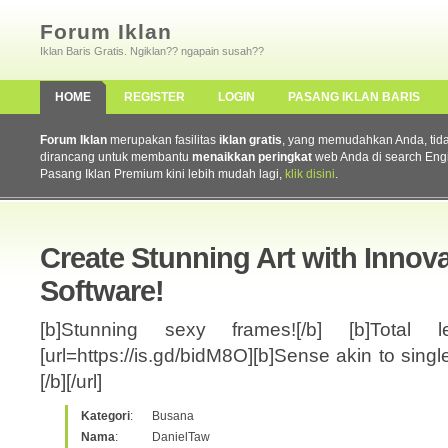
Forum Iklan
Iklan Baris Gratis. Ngiklan?? ngapain susah??
HOME
REGISTER
LOGIN
PASANG IKLAN BARIS
Forum Iklan
merupakan fasilitas
iklan gratis
, yang memudahkan Anda, tidak 
dirancang untuk membantu
menaikkan peringkat
web Anda di search Eng
Pasang Iklan Premium kini lebih mudah lagi,
klik disini
.
Create Stunning Art with Innov
Software!
[b]Stunning sexy frames![/b] [b]Total 
[url=https://is.gd/bidM8O][b]Sense akin to single
[/b][/url]
Kategori
:
Busana
Nama
:
DanielTaw