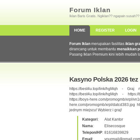
Forum Iklan
Iklan Baris Gratis. Ngiklan?? ngapain susah??
HOME
REGISTER
LOGIN
Forum Iklan
merupakan fasilitas
iklan gr
dirancang untuk membantu
menaikkan p
Pasang Iklan Premium kini lebih mudah l
Kasyno Polska 2026 tez
https://best4u.top/link/hgMqh - G
https://best4u.top/link/hgMqh - https:
https://boys-here.com/promogmb/x
here.com/promogmb/xrpl/datcd383.jpg ht
jednym miejscu! Wybierz i graj!
Kategori
:
Alat Kantor
Nama
:
Elisecosque
Telepon/HP
:
81616839829
Email
:
yourmail@gmail.co