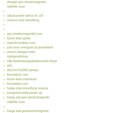
dengan geo electromagnetic
satellite scan
adjust power alinco dr 135
novena obat smoothing
geo elektromagnetik scan
forum iklan gratis
www.forumiklan.com
jual nano energizer di purwokerto
promo sebagai mitra
mybigmallshop
http://www.kerjagakpakesusah.blogspot.com/
site
082242762995 penipu
forumiklan com
forum iklan indonesia
forumiklan.com
harga obat smoothing novena
komposisi betta power up
harga alat geo electromagnetic
satellite scan
harga alat geoelectromagnetic