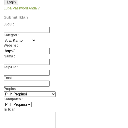
Lupa Password Anda ?
Submit Iklan
Judul :
Kategori :
Website :
Nama :
Telp/HP :
Email :
Propinsi :
Kabupaten :
Isi Iklan