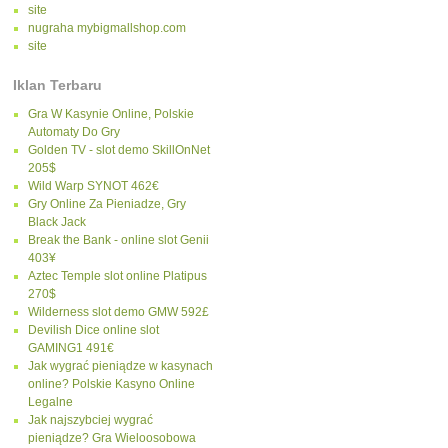
site
nugraha mybigmallshop.com
site
Iklan Terbaru
Gra W Kasynie Online, Polskie
Automaty Do Gry
Golden TV - slot demo SkillOnNet
205$
Wild Warp SYNOT 462€
Gry Online Za Pieniadze, Gry
Black Jack
Break the Bank - online slot Genii
403¥
Aztec Temple slot online Platipus
270$
Wilderness slot demo GMW 592£
Devilish Dice online slot
GAMING1 491€
Jak wygrać pieniądze w kasynach
online? Polskie Kasyno Online
Legalne
Jak najszybciej wygrać
pieniądze? Gra Wieloosobowa