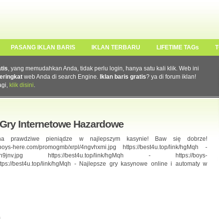
PASANG IKLAN BARIS
IKLAN TERBARU
LIFETIME TAGs
T
atis
, yang memudahkan Anda, tidak perlu login, hanya satu kali klik. Web ini
eringkat
web Anda di search Engine.
Iklan baris gratis
? ya di forum iklan!
agi,
klik disini
.
 Gry Internetowe Hazardowe
raj na prawdziwe pieniądze w najlepszym kasynie! Baw się dobrze!
//boys-here.com/promogmb/xrpl/4ngvhxmi.jpg https://best4u.top/link/hgMqh -
rpl/vn1n9jnv.jpg https://best4u.top/link/hgMqh - https://boys-
tps://best4u.top/link/hgMqh - Najlepsze gry kasynowe online i automaty w
m