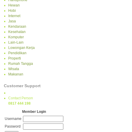
Handphone
Hewan
Hobi
Internet
Jasa
Kendaraan
Kesehatan
Komputer
Lain-Lain
Lowongan Kerja
Pendidikan
Properti
Rumah Tangga
Wisata
Makanan
Customer Support
Contact Person
0817 444 198
Member Login
Username
Password