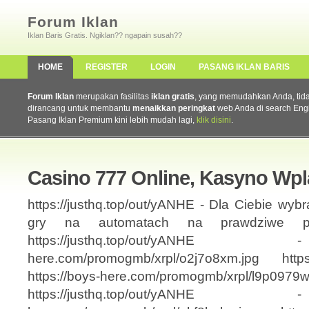
Forum Iklan
Iklan Baris Gratis. Ngiklan?? ngapain susah??
HOME
REGISTER
LOGIN
PASANG IKLAN BARIS
Forum Iklan
merupakan fasilitas
iklan gratis
, yang memudahkan Anda, tidak 
dirancang untuk membantu
menaikkan peringkat
web Anda di search Eng
Pasang Iklan Premium kini lebih mudah lagi,
klik disini
.
Casino 777 Online, Kasyno Wpla
https://justhq.top/out/yANHE - Dla Ciebie wyb
gry na automatach na prawdziwe pie
https://justhq.top/out/yANH
here.com/promogmb/xrpl/o2j7o8xm.jpg https
https://boys-here.com/promogmb/xrpl/l9p0979w
https://justhq.top/out/yANH