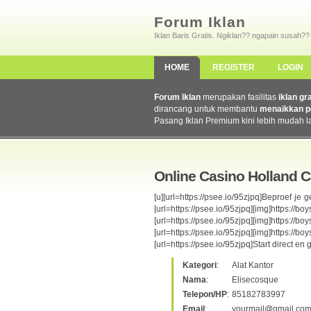
Forum Iklan
Iklan Baris Gratis. Ngiklan?? ngapain susah??
HOME
REGISTER
LOGIN
Forum Iklan
merupakan fasilitas
iklan gr
dirancang untuk membantu
menaikkan p
Pasang Iklan Premium kini lebih mudah l
Online Casino Holland C
[u][url=https://psee.io/95zjpq]Beproef je 
[url=https://psee.io/95zjpq][img]https://
[url=https://psee.io/95zjpq][img]https://
[url=https://psee.io/95zjpq][img]htt
[url=https://psee.io/95zjpq]Start direct en 
Kategori
:
Alat Kantor
Nama
:
Elisecosque
Telepon/HP
:
85182783997
Email
:
yourmail@gmail.co