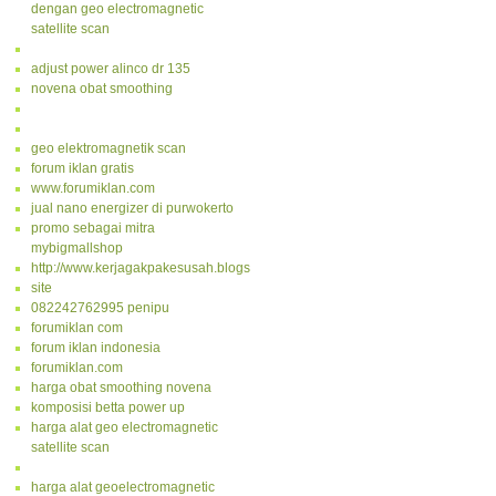
dengan geo electromagnetic
satellite scan
adjust power alinco dr 135
novena obat smoothing
geo elektromagnetik scan
forum iklan gratis
www.forumiklan.com
jual nano energizer di purwokerto
promo sebagai mitra
mybigmallshop
http://www.kerjagakpakesusah.blogspot.com/
site
082242762995 penipu
forumiklan com
forum iklan indonesia
forumiklan.com
harga obat smoothing novena
komposisi betta power up
harga alat geo electromagnetic
satellite scan
harga alat geoelectromagnetic