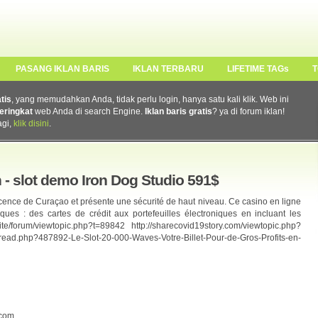
PASANG IKLAN BARIS
IKLAN TERBARU
LIFETIME TAGs
T
atis
, yang memudahkan Anda, tidak perlu login, hanya satu kali klik. Web ini
eringkat
web Anda di search Engine.
Iklan baris gratis
? ya di forum iklan!
agi,
klik disini
.
 - slot demo Iron Dog Studio 591$
cence de Curaçao et présente une sécurité de haut niveau. Ce casino en ligne
ues : des cartes de crédit aux portefeuilles électroniques en incluant les
te/forum/viewtopic.php?t=89842 http://sharecovid19story.com/viewtopic.php?
ead.php?487892-Le-Slot-20-000-Waves-Votre-Billet-Pour-de-Gros-Profits-en-
com