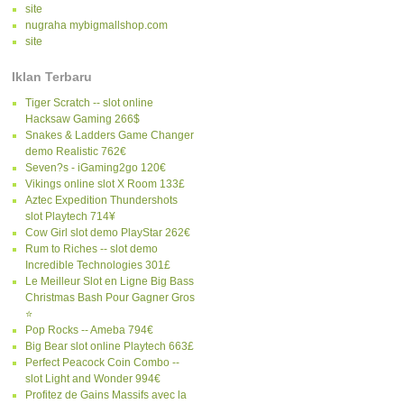
site
nugraha mybigmallshop.com
site
Iklan Terbaru
Tiger Scratch -- slot online
Hacksaw Gaming 266$
Snakes & Ladders Game Changer
demo Realistic 762€
Seven?s - iGaming2go 120€
Vikings online slot X Room 133£
Aztec Expedition Thundershots
slot Playtech 714¥
Cow Girl slot demo PlayStar 262€
Rum to Riches -- slot demo
Incredible Technologies 301£
Le Meilleur Slot en Ligne Big Bass
Christmas Bash Pour Gagner Gros
⭐
Pop Rocks -- Ameba 794€
Big Bear slot online Playtech 663£
Perfect Peacock Coin Combo --
slot Light and Wonder 994€
Profitez de Gains Massifs avec la