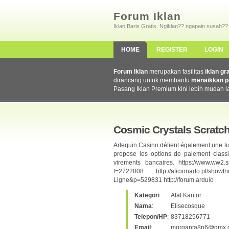
Forum Iklan
Iklan Baris Gratis. Ngiklan?? ngapain susah??
HOME
REGISTER
LOGIN
Forum Iklan
merupakan fasilitas
iklan gr
dirancang untuk membantu
menaikkan p
Pasang Iklan Premium kini lebih mudah l
Cosmic Crystals Scratch
Arlequin Casino détient également une li
propose les options de paiement classiq
virements bancaires. https://www.ww2.si
t=2722008 http://aficionado.pl/showthr
Ligne&p=529831 http://forum.arduio
Kategori
:
Alat Kantor
Nama
:
Elisecosque
Telepon/HP
:
83718256771
Email
:
morganta8n6@gmx.