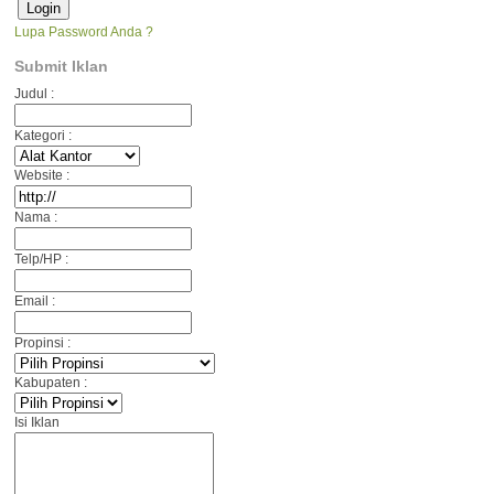
Lupa Password Anda ?
Submit Iklan
Judul :
Kategori :
Website :
Nama :
Telp/HP :
Email :
Propinsi :
Kabupaten :
Isi Iklan