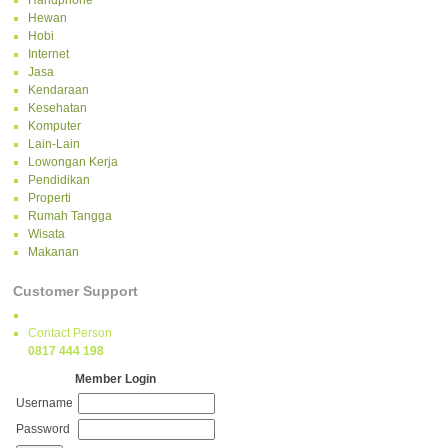
Handphone
Hewan
Hobi
Internet
Jasa
Kendaraan
Kesehatan
Komputer
Lain-Lain
Lowongan Kerja
Pendidikan
Properti
Rumah Tangga
Wisata
Makanan
Customer Support
Contact Person
0817 444 198
Member Login
Username
Password