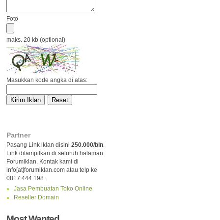
Foto
maks. 20 kb (optional)
Masukkan kode angka di atas:
Partner
Pasang Link iklan disini
250.000/bln
.
Link ditampilkan di seluruh halaman
Forumiklan. Kontak kami di
info[at]forumiklan.com atau telp ke
0817.444.198.
Jasa Pembuatan Toko Online
Reseller Domain
Most Wanted