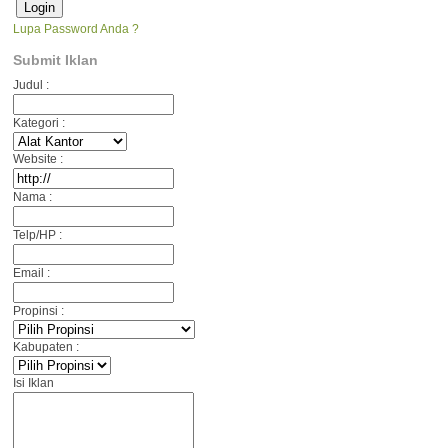
Lupa Password Anda ?
Submit Iklan
Judul :
Kategori :
Website :
Nama :
Telp/HP :
Email :
Propinsi :
Kabupaten :
Isi Iklan