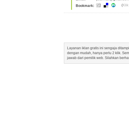
(
Klik
Bookmark:
Layanan iklan gratis ini sengaja dita
dengan mudah, hanya perlu 2 klik. Se
jawab dari pemilik web. Silahkan berha