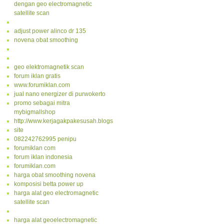
dengan geo electromagnetic
satellite scan
adjust power alinco dr 135
novena obat smoothing
geo elektromagnetik scan
forum iklan gratis
www.forumiklan.com
jual nano energizer di purwokerto
promo sebagai mitra
mybigmallshop
http://www.kerjagakpakesusah.blogspot.com/
site
082242762995 penipu
forumiklan com
forum iklan indonesia
forumiklan.com
harga obat smoothing novena
komposisi betta power up
harga alat geo electromagnetic
satellite scan
harga alat geoelectromagnetic