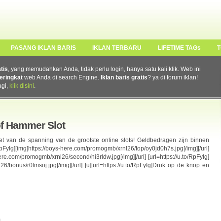
PASANG IKLAN BARIS
IKLAN TERBARU
LIFETIME TAGs
T
atis
, yang memudahkan Anda, tidak perlu login, hanya satu kali klik. Web ini
eringkat
web Anda di search Engine.
Iklan baris gratis
? ya di forum iklan!
agi,
klik disini
.
f Hammer Slot
eniet van de spanning van de grootste online slots! Geldbedragen zijn binnen
pFyIg][img]https://boys-here.com/promogmb/xrnl26/top/oy0jd0h7s.jpg[/img][/url]
here.com/promogmb/xrnl26/second/hi3rldw.jpg[/img][/url] [url=https://u.to/RpFyIg]
6/bonus/r0lmsoj.jpg[/img][/url] [u][url=https://u.to/RpFyIg]Druk op de knop en
m