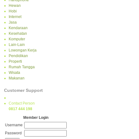
Handphone
Hewan
Hobi
Internet
Jasa
Kendaraan
Kesehatan
Komputer
Lain-Lain
Lowongan Kerja
Pendidikan
Properti
Rumah Tangga
Wisata
Makanan
Customer Support
Contact Person
0817 444 198
Member Login
Username
Password