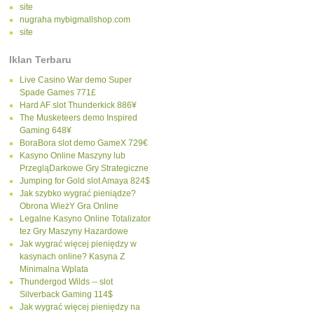
site
nugraha mybigmallshop.com
site
Iklan Terbaru
Live Casino War demo Super
Spade Games 771£
Hard AF slot Thunderkick 886¥
The Musketeers demo Inspired
Gaming 648¥
BoraBora slot demo GameX 729€
Kasyno Online Maszyny lub
PrzegląDarkowe Gry Strategiczne
Jumping for Gold slot Amaya 824$
Jak szybko wygrać pieniądze?
Obrona WieżY Gra Online
Legalne Kasyno Online Totalizator
tez Gry Maszyny Hazardowe
Jak wygrać więcej pieniędzy w
kasynach online? Kasyna Z
Minimalna Wplata
Thundergod Wilds -- slot
Silverback Gaming 114$
Jak wygrać więcej pieniędzy na