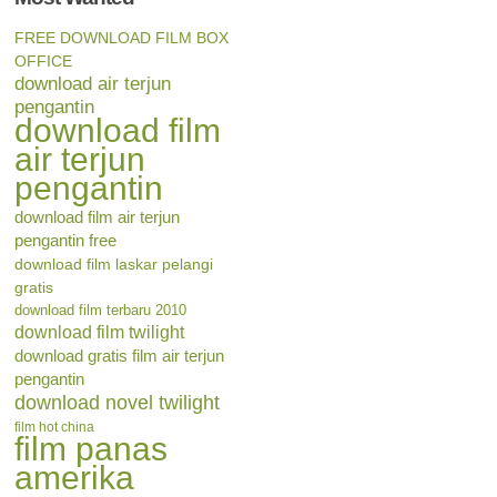
FREE DOWNLOAD FILM BOX
OFFICE
download air terjun
pengantin
download film
air terjun
pengantin
download film air terjun
pengantin free
download film laskar pelangi
gratis
download film terbaru 2010
download film twilight
download gratis film air terjun
pengantin
download novel twilight
film hot china
film panas
amerika