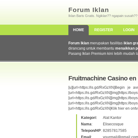
Forum Iklan
Iklan Baris Gratis. Ngiklan?? ngapain susah??
HOME
REGISTER
LOGIN
Forum Iklan
merupakan fasilitas
iklan gr
dirancang untuk membantu
menaikkan p
Pasang Iklan Premium kini lebih mudah l
Fruitmachine Casino en
[u][url=https://is.gd/RxGzXN]Begin je 
[url=https://is.gd/RxGzXN][img]https://boy
[url=https://is.gd/RxGzXN][img]https://bo
[url=https://is.gd/RxGzXN][img]http
[url=https://is.gd/RxGzXN]Klik hier en on
Kategori
:
Alat Kantor
Nama
:
Elisecosque
Telepon/HP
:
82857817585
Email
:
yourmail@gmail.co