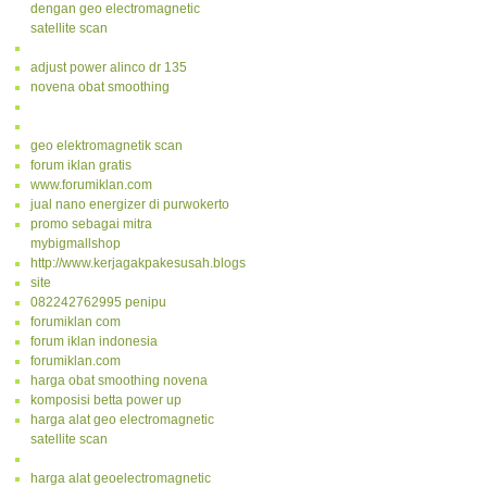
dengan geo electromagnetic
satellite scan
adjust power alinco dr 135
novena obat smoothing
geo elektromagnetik scan
forum iklan gratis
www.forumiklan.com
jual nano energizer di purwokerto
promo sebagai mitra
mybigmallshop
http://www.kerjagakpakesusah.blogspot.com/
site
082242762995 penipu
forumiklan com
forum iklan indonesia
forumiklan.com
harga obat smoothing novena
komposisi betta power up
harga alat geo electromagnetic
satellite scan
harga alat geoelectromagnetic