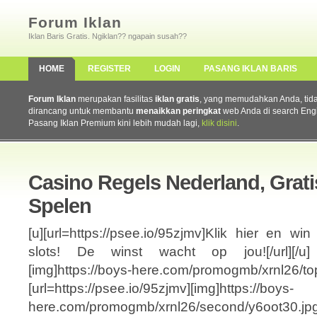
Forum Iklan
Iklan Baris Gratis. Ngiklan?? ngapain susah??
HOME
REGISTER
LOGIN
PASANG IKLAN BARIS
Forum Iklan
merupakan fasilitas
iklan gratis
, yang memudahkan Anda, tidak 
dirancang untuk membantu
menaikkan peringkat
web Anda di search Eng
Pasang Iklan Premium kini lebih mudah lagi,
klik disini
.
Casino Regels Nederland, Grati
Spelen
[u][url=https://psee.io/95zjmv]Klik hier en w
slots! De winst wacht op jou![/url][/u] [u
[img]https://boys-here.com/promogmb/xrnl26/to
[url=https://psee.io/95zjmv][img]https://boys-
here.com/promogmb/xrnl26/second/y6oot30.jpg[/