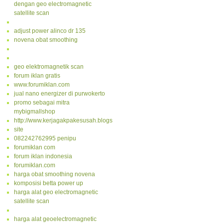
dengan geo electromagnetic
satellite scan
adjust power alinco dr 135
novena obat smoothing
geo elektromagnetik scan
forum iklan gratis
www.forumiklan.com
jual nano energizer di purwokerto
promo sebagai mitra
mybigmallshop
http://www.kerjagakpakesusah.blogspot.com/
site
082242762995 penipu
forumiklan com
forum iklan indonesia
forumiklan.com
harga obat smoothing novena
komposisi betta power up
harga alat geo electromagnetic
satellite scan
harga alat geoelectromagnetic