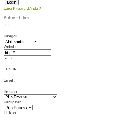
Lupa Password Anda ?
Submit Iklan
Judul :
Kategori :
Website :
Nama :
Telp/HP :
Email :
Propinsi :
Kabupaten :
Isi Iklan