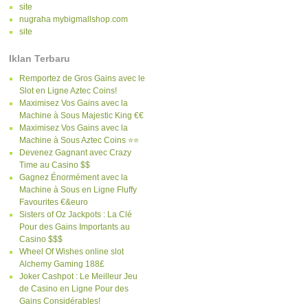
site
nugraha mybigmallshop.com
site
Iklan Terbaru
Remportez de Gros Gains avec le
Slot en Ligne Aztec Coins!
Maximisez Vos Gains avec la
Machine à Sous Majestic King €€
Maximisez Vos Gains avec la
Machine à Sous Aztec Coins ⭐⭐
Devenez Gagnant avec Crazy
Time au Casino $$
Gagnez Énormément avec la
Machine à Sous en Ligne Fluffy
Favourites €&euro
Sisters of Oz Jackpots : La Clé
Pour des Gains Importants au
Casino $$$
Wheel Of Wishes online slot
Alchemy Gaming 188£
Joker Cashpot : Le Meilleur Jeu
de Casino en Ligne Pour des
Gains Considérables!