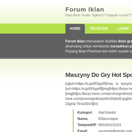
Forum Iklan
Iklan Baris Gratis. Ngiklan?? ngapain susah??
HOME
REGISTER
LOGIN
Forum Iklan
merupakan fasilitas
iklan gr
dirancang untuk membantu
menaikkan p
Pasang Iklan Premium kini lebih mudah l
Maszyny Do Gry Hot Sp
[u][url=https://v.gd/9Xgy6f]Graj w ka
[url=https://v.gd/9Xgy6f][img]https://bo
[img]https://boys-here.com/promogmb/x
here.com/promogmb/xrpl/im3hj6d8.jpg[/img
Zagraj Teraz![/url][/u]
Kategori
:
Alat Kantor
Nama
:
Elisecosque
Telepon/HP
:
89326423243
Email
:
yourmail@gmail.co