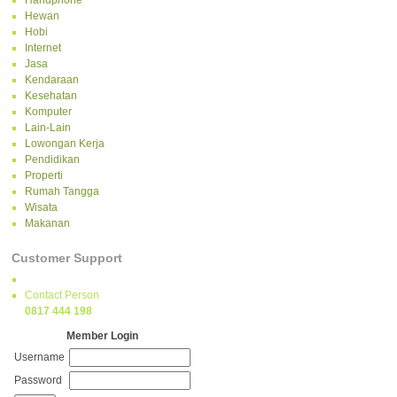
Handphone
Hewan
Hobi
Internet
Jasa
Kendaraan
Kesehatan
Komputer
Lain-Lain
Lowongan Kerja
Pendidikan
Properti
Rumah Tangga
Wisata
Makanan
Customer Support
Contact Person
0817 444 198
Member Login
Username
Password