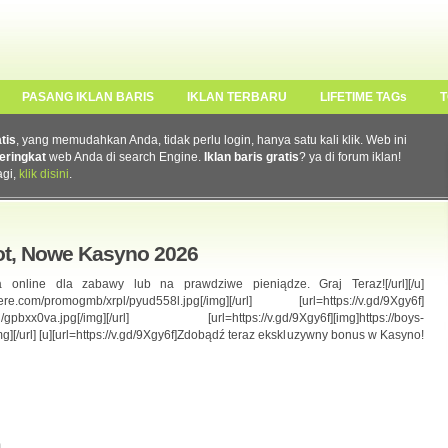
PASANG IKLAN BARIS
IKLAN TERBARU
LIFETIME TAGs
T
atis
, yang memudahkan Anda, tidak perlu login, hanya satu kali klik. Web ini
eringkat
web Anda di search Engine.
Iklan baris gratis
? ya di forum iklan!
agi,
klik disini
.
ot, Nowe Kasyno 2026
syna online dla zabawy lub na prawdziwe pieniądze. Graj Teraz![/url][/u]
ys-here.com/promogmb/xrpl/pyud558l.jpg[/img][/url] [url=https://v.gd/9Xgy6f]
rpl/gpbxx0va.jpg[/img][/url] [url=https://v.gd/9Xgy6f][img]https://boys-
][/url] [u][url=https://v.gd/9Xgy6f]Zdobądź teraz ekskluzywny bonus w Kasyno!
m