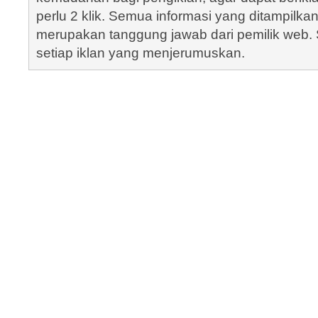
perlu 2 klik. Semua informasi yang ditampilka
merupakan tanggung jawab dari pemilik web. S
setiap iklan yang menjerumuskan.