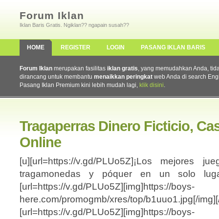
Forum Iklan
Iklan Baris Gratis. Ngiklan?? ngapain susah??
HOME
REGISTER
LOGIN
PASANG IKLAN BARIS
Forum Iklan
merupakan fasilitas
iklan gratis
, yang memudahkan Anda, tidak 
dirancang untuk membantu
menaikkan peringkat
web Anda di search Eng
Pasang Iklan Premium kini lebih mudah lagi,
klik disini
.
Tragaperras Dinero Ficticio, Ca
Online
[u][url=https://v.gd/PLUo5Z]¡Los mejores j
tragamonedas y póquer en un solo lugar! 
[url=https://v.gd/PLUo5Z][img]https://boys-
here.com/promogmb/xres/top/b1uuo1.jpg[/img][/
[url=https://v.gd/PLUo5Z][img]https://boys-