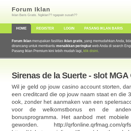
Forum Iklan
Iklan Baris Gratis. Ngiklan?? ngapain susah??
HOME
REGISTER
LOGIN
PASANG IKLAN BARIS
Forum Iklan
merupakan fasilitas
iklan gratis
, yang memudahkan Anda, tidak 
dirancang untuk membantu
menaikkan peringkat
web Anda di search Eng
Pasang Iklan Premium kini lebih mudah lagi,
klik disini
.
Sirenas de la Suerte - slot MG
Wil je geld op jouw casino account storten, da
een creditcard die op jouw naam staat en die 
ook, zonder het aanmaken van een spelersac
voor de welkomstbonus en de andere
bonusprogramma. Het aanbod met mobiele 
geworden. http://qrfonline.qrfmag.com/qrfs