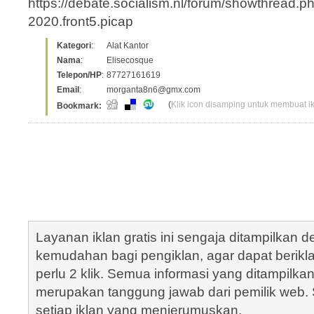
https://debate.socialism.nl/forum/showthread.
2020.front5.picap
Kategori
:
Alat Kantor
Nama
:
Elisecosque
Telepon/HP
:
87727161619
Email
:
morganta8n6@gmx.com
(
Klik icon disamping untuk membuat ikl
Bookmark:
Layanan iklan gratis ini sengaja ditampilkan
kemudahan bagi pengiklan, agar dapat berik
perlu 2 klik. Semua informasi yang ditampilka
merupakan tanggung jawab dari pemilik web. S
setiap iklan yang menjerumuskan.