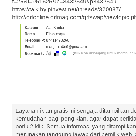
f=25&t=961625&p=3432549#p3432549
https://talk.hyipinvest.net/threads/320087/
http://qrfonline.qrfmag.com/qrfswap/viewtopic.
Kategori
:
Alat Kantor
Nama
:
Elisecosque
Telepon/HP
:
87411493266
Email
:
morganta8n6@gmx.com
(
Klik icon disamping untuk membuat ikl
Bookmark:
Layanan iklan gratis ini sengaja ditampilkan
kemudahan bagi pengiklan, agar dapat berik
perlu 2 klik. Semua informasi yang ditampilka
merupakan tanggung jawab dari pemilik web. S