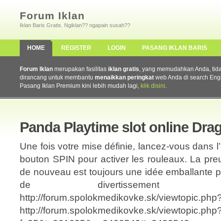
Forum Iklan
Iklan Baris Gratis. Ngiklan?? ngapain susah??
HOME
REGISTER
LOGIN
PASANG IKLAN BARIS
Forum Iklan
merupakan fasilitas
iklan gratis
, yang memudahkan Anda, tidak 
dirancang untuk membantu
menaikkan peringkat
web Anda di search Eng
Pasang Iklan Premium kini lebih mudah lagi,
klik disini
.
Panda Playtime slot online Dr
Une fois votre mise définie, lancez-vous dans l
bouton SPIN pour activer les rouleaux. La pr
de nouveau est toujours une idée emballante p
de divertissement s
http://forum.spolokmedikovke.sk/viewtopic.ph
http://forum.spolokmedikovke.sk/viewtopic.php