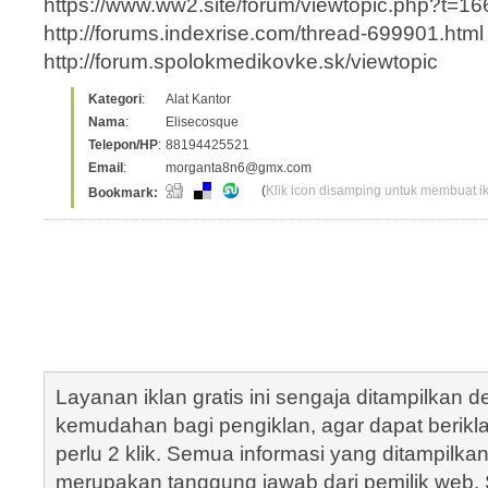
https://www.ww2.site/forum/viewtopic.php?t=1
http://forums.indexrise.com/thread-699901.html
http://forum.spolokmedikovke.sk/viewtopic
Kategori
:
Alat Kantor
Nama
:
Elisecosque
Telepon/HP
:
88194425521
Email
:
morganta8n6@gmx.com
(
Klik icon disamping untuk membuat ikl
Bookmark:
Layanan iklan gratis ini sengaja ditampilkan
kemudahan bagi pengiklan, agar dapat berik
perlu 2 klik. Semua informasi yang ditampilka
merupakan tanggung jawab dari pemilik web. S