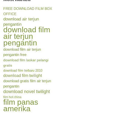
FREE DOWNLOAD FILM BOX
OFFICE
download air terjun
pengantin
download film
air terjun
pengantin
download film air terjun
pengantin free
download film laskar pelangi
gratis
download film terbaru 2010
download film twilight
download gratis film air terjun
pengantin
download novel twilight
film hot china
film panas
amerika