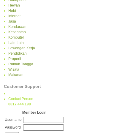
Handphone
Hewan
Hobi
Internet
Jasa
Kendaraan
Kesehatan
Komputer
Lain-Lain
Lowongan Kerja
Pendidikan
Properti
Rumah Tangga
Wisata
Makanan
Customer Support
Contact Person
0817 444 198
Member Login
Username
Password