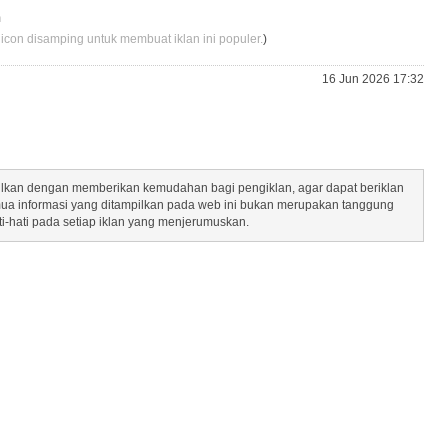
m
 icon disamping untuk membuat iklan ini populer.
)
16 Jun 2026 17:32
mpilkan dengan memberikan kemudahan bagi pengiklan, agar dapat beriklan
mua informasi yang ditampilkan pada web ini bukan merupakan tanggung
ti-hati pada setiap iklan yang menjerumuskan.