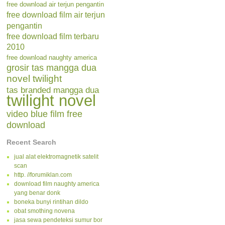
free download air terjun pengantin
free download film air terjun
pengantin
free download film terbaru
2010
free download naughty america
grosir tas mangga dua
novel twilight
tas branded mangga dua
twilight novel
video blue film free
download
Recent Search
jual alat elektromagnetik satelit
scan
http. //forumiklan.com
download film naughty america
yang benar donk
boneka bunyi rintihan dildo
obat smothing novena
jasa sewa pendeteksi sumur bor