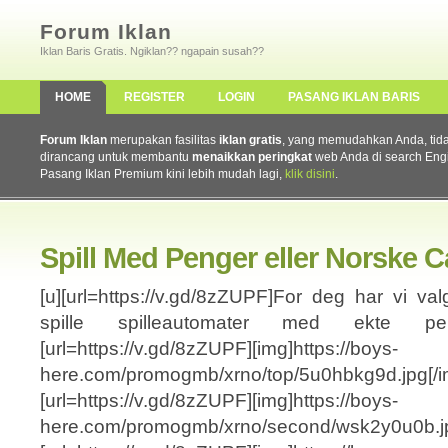
Forum Iklan
Iklan Baris Gratis. Ngiklan?? ngapain susah??
HOME
REGISTER
LOGIN
PASANG IKLAN BARIS
Forum Iklan
merupakan fasilitas
iklan gratis
, yang memudahkan Anda, tidak 
dirancang untuk membantu
menaikkan peringkat
web Anda di search Eng
Pasang Iklan Premium kini lebih mudah lagi,
klik disini
.
Spill Med Penger eller Norske 
[u][url=https://v.gd/8zZUPF]For deg har vi va
spille spilleautomater med ekte peng
[url=https://v.gd/8zZUPF][img]https://boys-
here.com/promogmb/xrno/top/5u0hbkg9d.jpg[/img
[url=https://v.gd/8zZUPF][img]https://boys-
here.com/promogmb/xrno/second/wsk2y0u0b.jpg[