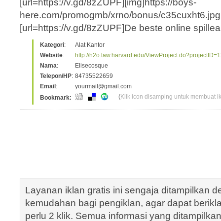
[url=https://v.gd/8zZUPF][img]https://boys-
here.com/promogmb/xrno/bonus/c35cuxh
[url=https://v.gd/8zZUPF]De beste online spill
Kategori
:
Alat Kantor
Website
:
http://h2o.law.harvard.edu/ViewProject.do?projectID=
Nama
:
Elisecosque
Telepon/HP
:
84735522659
Email
:
yourmail@gmail.com
(
Klik icon disamping untuk membuat ikl
Bookmark:
Layanan iklan gratis ini sengaja ditampilkan
kemudahan bagi pengiklan, agar dapat berik
perlu 2 klik. Semua informasi yang ditampilka