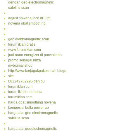
dengan geo electromagnetic
satellite scan
adjust power alinco dr 135
novena obat smoothing
geo elektromagnetik scan
forum iklan gratis
www.forumiklan.com
jual nano energizer di purwokerto
promo sebagai mitra
mybigmallshop
http://www.kerjagakpakesusah.blogspot.com/
site
082242762995 penipu
forumiklan com
forum iklan indonesia
forumiklan.com
harga obat smoothing novena
komposisi betta power up
harga alat geo electromagnetic
satellite scan
harga alat geoelectromagnetic