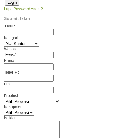
Lupa Password Anda ?
Submit Iklan
Judul :
Kategori :
Website :
Nama :
Telp/HP :
Email :
Propinsi :
Kabupaten :
Isi Iklan