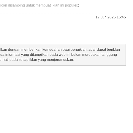
 icon disamping untuk membuat iklan ini populer.
)
17 Jun 2026 15:45
mpilkan dengan memberikan kemudahan bagi pengiklan, agar dapat beriklan
mua informasi yang ditampilkan pada web ini bukan merupakan tanggung
ti-hati pada setiap iklan yang menjerumuskan.