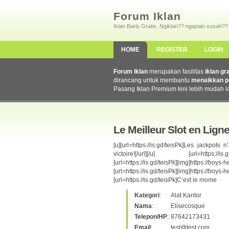
Forum Iklan
Iklan Baris Gratis. Ngiklan?? ngapain susah??
HOME
REGISTER
LOGIN
Forum Iklan
merupakan fasilitas
iklan gr
dirancang untuk membantu
menaikkan p
Pasang Iklan Premium kini lebih mudah l
Le Meilleur Slot en Lig
[u][url=https://is.gd/teisPk]Les jackpot
victoire![/url][/u] [url=https://is.gd/t
[url=https://is.gd/teisPk][img]https://boy
[url=https://is.gd/teisPk][img]http
[url=https://is.gd/teisPk]C’est le mome
Kategori
:
Alat Kantor
Nama
:
Elisecosque
Telepon/HP
:
87642173431
Email
:
test@test.com