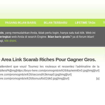
PASANG IKLAN BARIS
IKLAN TERBARU
LIFETIME TAGs
T
atis
, yang memudahkan Anda, tidak perlu login, hanya satu kali klik. Web ini
eringkat
web Anda di search Engine.
Iklan baris gratis
? ya di forum iklan!
agi,
klik disini
.
ne Area Link Scarab Riches Pour Gagner Gros.
s n’attendent que vous! Tournez les rouleaux et ressentez l'adrénaline de la
eisPk][img]https://boys-here.com/promogmb/xrfr26/top/wimt0n0.jpg[/img][/url]
s-here.com/promogmb/xrfr26/second/h3kmap0.jpg[/img][/url]
s://boys-here.com/promogmb/xrfr26/bonus/6s02dk0.jpg[/img][/url] [u]