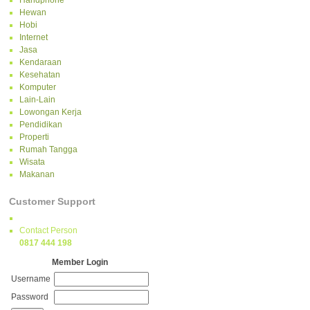
Handphone
Hewan
Hobi
Internet
Jasa
Kendaraan
Kesehatan
Komputer
Lain-Lain
Lowongan Kerja
Pendidikan
Properti
Rumah Tangga
Wisata
Makanan
Customer Support
Contact Person
0817 444 198
Member Login
Username
Password