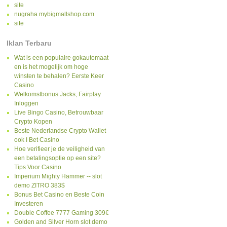
site
nugraha mybigmallshop.com
site
Iklan Terbaru
Wat is een populaire gokautomaat
en is het mogelijk om hoge
winsten te behalen? Eerste Keer
Casino
Welkomstbonus Jacks, Fairplay
Inloggen
Live Bingo Casino, Betrouwbaar
Crypto Kopen
Beste Nederlandse Crypto Wallet
ook I Bet Casino
Hoe verifieer je de veiligheid van
een betalingsoptie op een site?
Tips Voor Casino
Imperium Mighty Hammer -- slot
demo ZITRO 383$
Bonus Bet Casino en Beste Coin
Investeren
Double Coffee 7777 Gaming 309€
Golden and Silver Horn slot demo