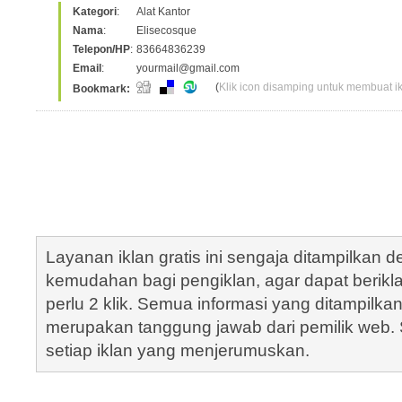
Kategori
:
Alat Kantor
Nama
:
Elisecosque
Telepon/HP
:
83664836239
Email
:
yourmail@gmail.com
(
Klik icon disamping untuk membuat ikl
Bookmark:
Layanan iklan gratis ini sengaja ditampilkan
kemudahan bagi pengiklan, agar dapat berik
perlu 2 klik. Semua informasi yang ditampilka
merupakan tanggung jawab dari pemilik web. S
setiap iklan yang menjerumuskan.