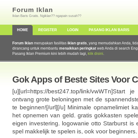
Forum Iklan
Iklan Baris Gratis. Ngiklan?? ngapain susah??
HOME
REGISTER
LOGIN
PASANG IKLAN BARIS
Forum Iklan
merupakan fasilitas
iklan gratis
, yang memudahkan Anda, tidak 
dirancang untuk membantu
menaikkan peringkat
web Anda di search Eng
Pasang Iklan Premium kini lebih mudah lagi,
klik disini
.
Gok Apps of Beste Sites Voor C
[u][url=https://best247.top/link/vwWTn]Start
ontvang grote beloningen met de spannendst
te beginnen![/url][/u] Minimale opnamelimiet 
het opnemen van geld. gratis gokkasten spel
eigen investering. logowanie otto Starburst is 
spel makkelijk te spelen is, ook voor beginners.