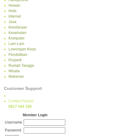
Handphone
Hewan
Hobi
Internet
Jasa
Kendaraan
Kesehatan
Komputer
Lain-Lain
Lowongan Kerja
Pendidikan
Properti
Rumah Tangga
Wisata
Makanan
Customer Support
Contact Person
0817 444 198
Member Login
Username
Password