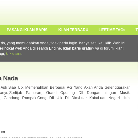
PASANG IKLAN BARIS
IKLAN TERBARU
LIFETIME TAGs
T
atis
, yang memudahkan Anda, tidak perlu login, hanya satu kali klik. Web ini
eringkat
web Anda di search Engine.
Iklan baris gratis
? ya di forum iklan!
agi,
klik disini
.
a Nada
sli Siap Utk Memeriahkan Berbagai Acr Yang Akan Anda Selenggarakan
panye,Sertijab Pameran, Grand Opening Dll Dengan Iringan Musik:
, Gendang Rampak,Gong Dll Utk Di Dlm/Luar Kota/Luar Negeri Hub:
com