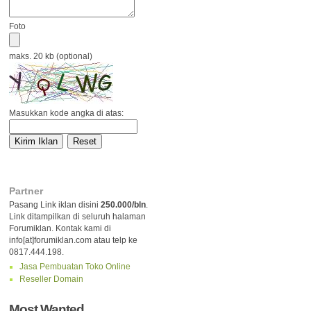
Foto
maks. 20 kb (optional)
Masukkan kode angka di atas:
Partner
Pasang Link iklan disini
250.000/bln
.
Link ditampilkan di seluruh halaman
Forumiklan. Kontak kami di
info[at]forumiklan.com atau telp ke
0817.444.198.
Jasa Pembuatan Toko Online
Reseller Domain
Most Wanted