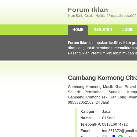
Forum Iklan
Iklan Baris Gratis. Ngiklan?? ngapain susah??
HOME
REGISTER
LOGIN
Forum Iklan
merupakan fasilitas
iklan gr
dirancang untuk membantu
menaikkan p
Pasang Iklan Premium kini lebih mudah l
Gambang Kormong Citr
Gambang Kromong Musik Khas Betawi A
Seperti: Pernikahan, Sunatan, Kam
Gambang,Kromong,Tek Yan,Kong Ayan
085882052562 (24 Jam)
Kategori
:
Jasa
Nama
:
Ci Santi
Telepon/HP
:
081316074712
Email
:
tom361372@gmail.