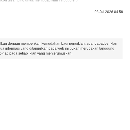
 icon disamping untuk membuat iklan ini populer.
)
08 Jul 2026 04:58
mpilkan dengan memberikan kemudahan bagi pengiklan, agar dapat beriklan
mua informasi yang ditampilkan pada web ini bukan merupakan tanggung
ti-hati pada setiap iklan yang menjerumuskan.