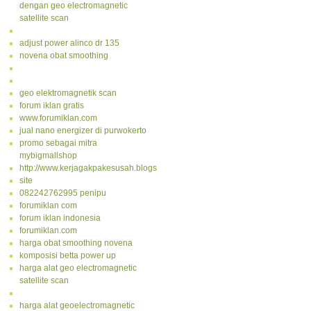
dengan geo electromagnetic
satellite scan
adjust power alinco dr 135
novena obat smoothing
geo elektromagnetik scan
forum iklan gratis
www.forumiklan.com
jual nano energizer di purwokerto
promo sebagai mitra
mybigmallshop
http://www.kerjagakpakesusah.blogspot.com/
site
082242762995 penipu
forumiklan com
forum iklan indonesia
forumiklan.com
harga obat smoothing novena
komposisi betta power up
harga alat geo electromagnetic
satellite scan
harga alat geoelectromagnetic