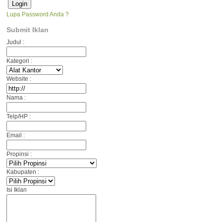
Lupa Password Anda ?
Submit Iklan
Judul :
Kategori :
Website :
Nama :
Telp/HP :
Email :
Propinsi :
Kabupaten :
Isi Iklan