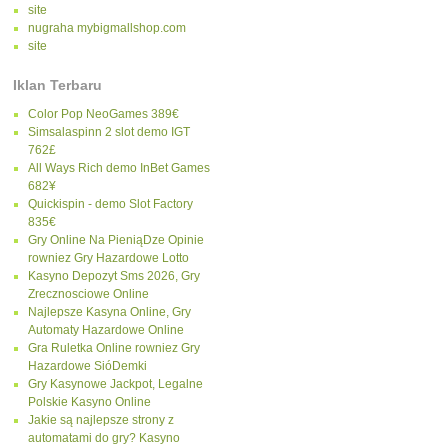
site
nugraha mybigmallshop.com
site
Iklan Terbaru
Color Pop NeoGames 389€
Simsalaspinn 2 slot demo IGT
762£
All Ways Rich demo InBet Games
682¥
Quickispin - demo Slot Factory
835€
Gry Online Na PieniąDze Opinie
rowniez Gry Hazardowe Lotto
Kasyno Depozyt Sms 2026, Gry
Zrecznosciowe Online
Najlepsze Kasyna Online, Gry
Automaty Hazardowe Online
Gra Ruletka Online rowniez Gry
Hazardowe SióDemki
Gry Kasynowe Jackpot, Legalne
Polskie Kasyno Online
Jakie są najlepsze strony z
automatami do gry? Kasyno