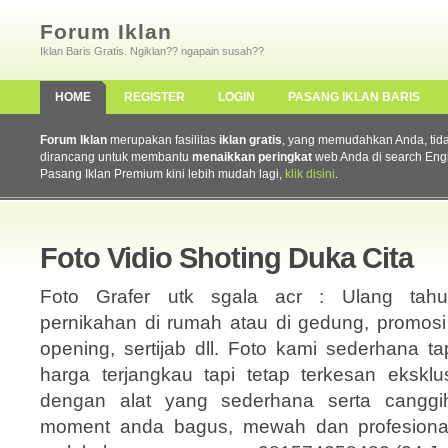
Forum Iklan
Iklan Baris Gratis. Ngiklan?? ngapain susah??
HOME
REGISTER
LOGIN
PASANG IKLAN BARIS
Forum Iklan
merupakan fasilitas
iklan gratis
, yang memudahkan Anda, tidak 
dirancang untuk membantu
menaikkan peringkat
web Anda di search Eng
Pasang Iklan Premium kini lebih mudah lagi,
klik disini
.
Foto Vidio Shoting Duka Cita
Foto Grafer utk sgala acr : Ulang tahu
pernikahan di rumah atau di gedung, promosi
opening, sertijab dll. Foto kami sederhana 
harga terjangkau tapi tetap terkesan ekskl
dengan alat yang sederhana serta canggih
moment anda bagus, mewah dan profesional