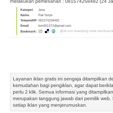
melakukan pemesanan : 081574258482 (24 J
Kategori
:
Jasa
Nama
:
Pak Surya
Telepon/HP
:
081574258482
Email
:
tom361372@gmail.com
(
Klik icon disamping untuk membuat ikl
Bookmark:
Layanan iklan gratis ini sengaja ditampilkan
kemudahan bagi pengiklan, agar dapat berik
perlu 2 klik. Semua informasi yang ditampilka
merupakan tanggung jawab dari pemilik web. S
setiap iklan yang menjerumuskan.