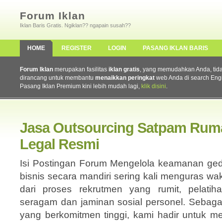
Forum Iklan
Iklan Baris Gratis. Ngiklan?? ngapain susah??
HOME
REGISTER
LOGIN
PASANG IKLAN BARIS
Forum Iklan
merupakan fasilitas
iklan gratis
, yang memudahkan Anda, tidak 
dirancang untuk membantu
menaikkan peringkat
web Anda di search Eng
Pasang Iklan Premium kini lebih mudah lagi,
klik disini
.
Jasa Outsourcing Satpam Ruma
Legal Resmi
Isi Postingan Forum Mengelola keamanan ged
bisnis secara mandiri sering kali menguras wakt
dari proses rekrutmen yang rumit, pelatih
seragam dan jaminan sosial personel. Sebaga
yang berkomitmen tinggi, kami hadir untuk 