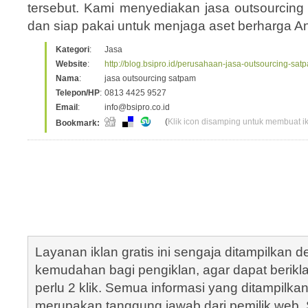
tersebut. Kami menyediakan jasa outsourcing s
dan siap pakai untuk menjaga aset berharga A
Kategori
:
Jasa
Website
:
http://blog.bsipro.id/perusahaan-jasa-outsourcing-satp
Nama
:
jasa outsourcing satpam
Telepon/HP
:
0813 4425 9527
Email
:
info@bsipro.co.id
(
Klik icon disamping untuk membuat ikl
Bookmark:
Layanan iklan gratis ini sengaja ditampilkan
kemudahan bagi pengiklan, agar dapat berik
perlu 2 klik. Semua informasi yang ditampilka
merupakan tanggung jawab dari pemilik web. S