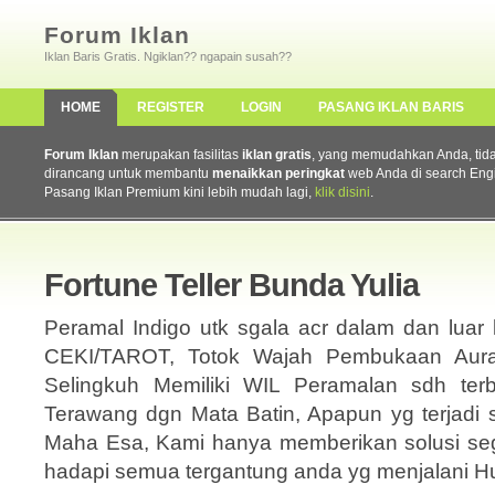
Forum Iklan
Iklan Baris Gratis. Ngiklan?? ngapain susah??
HOME
REGISTER
LOGIN
PASANG IKLAN BARIS
Forum Iklan
merupakan fasilitas
iklan gratis
, yang memudahkan Anda, tidak 
dirancang untuk membantu
menaikkan peringkat
web Anda di search Eng
Pasang Iklan Premium kini lebih mudah lagi,
klik disini
.
Fortune Teller Bunda Yulia
Peramal Indigo utk sgala acr dalam dan lu
CEKI/TAROT, Totok Wajah Pembukaan Aura 
Selingkuh Memiliki WIL Peramalan sdh terb
Terawang dgn Mata Batin, Apapun yg terjadi 
Maha Esa, Kami hanya memberikan solusi se
hadapi semua tergantung anda yg menjalani 