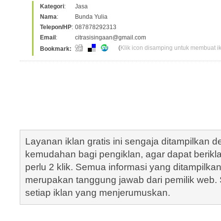
Kategori
:
Jasa
Nama
:
Bunda Yulia
Telepon/HP
:
087878292313
Email
:
citrasisingaan@gmail.com
(
Klik icon disamping untuk membuat ikl
Bookmark:
Layanan iklan gratis ini sengaja ditampilkan
kemudahan bagi pengiklan, agar dapat berik
perlu 2 klik. Semua informasi yang ditampilka
merupakan tanggung jawab dari pemilik web. S
setiap iklan yang menjerumuskan.