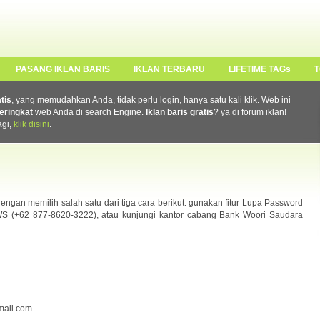
PASANG IKLAN BARIS
IKLAN TERBARU
LIFETIME TAGs
T
atis
, yang memudahkan Anda, tidak perlu login, hanya satu kali klik. Web ini
eringkat
web Anda di search Engine.
Iklan baris gratis
? ya di forum iklan!
agi,
klik disini
.
gan memilih salah satu dari tiga cara berikut: gunakan fitur Lupa Password
WS (+62 877-8620-3222), atau kunjungi kantor cabang Bank Woori Saudara
ail.com