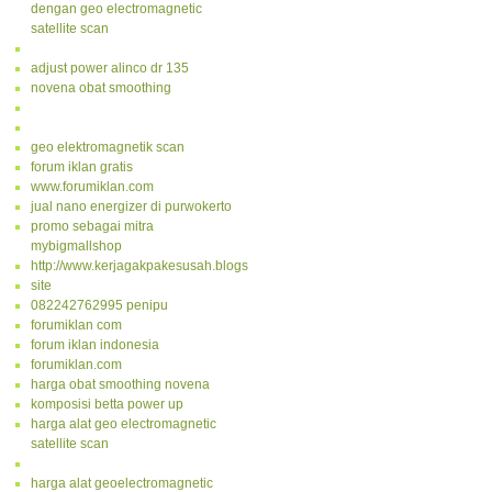
dengan geo electromagnetic
satellite scan
adjust power alinco dr 135
novena obat smoothing
geo elektromagnetik scan
forum iklan gratis
www.forumiklan.com
jual nano energizer di purwokerto
promo sebagai mitra
mybigmallshop
http://www.kerjagakpakesusah.blogspot.com/
site
082242762995 penipu
forumiklan com
forum iklan indonesia
forumiklan.com
harga obat smoothing novena
komposisi betta power up
harga alat geo electromagnetic
satellite scan
harga alat geoelectromagnetic