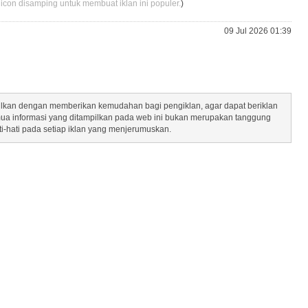
 icon disamping untuk membuat iklan ini populer.
)
09 Jul 2026 01:39
mpilkan dengan memberikan kemudahan bagi pengiklan, agar dapat beriklan
mua informasi yang ditampilkan pada web ini bukan merupakan tanggung
ti-hati pada setiap iklan yang menjerumuskan.