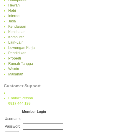
Handphone
Hewan
Hobi
Internet
Jasa
Kendaraan
Kesehatan
Komputer
Lain-Lain
Lowongan Kerja
Pendidikan
Properti
Rumah Tangga
Wisata
Makanan
Customer Support
Contact Person
0817 444 198
Member Login
Username
Password