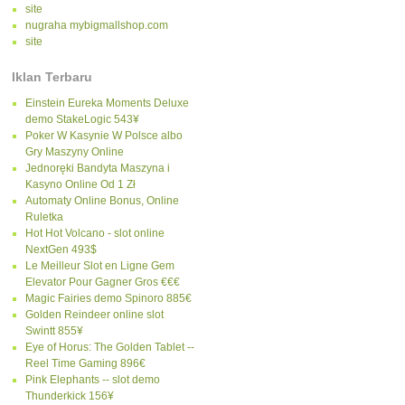
site
nugraha mybigmallshop.com
site
Iklan Terbaru
Einstein Eureka Moments Deluxe
demo StakeLogic 543¥
Poker W Kasynie W Polsce albo
Gry Maszyny Online
Jednoręki Bandyta Maszyna i
Kasyno Online Od 1 Zł
Automaty Online Bonus, Online
Ruletka
Hot Hot Volcano - slot online
NextGen 493$
Le Meilleur Slot en Ligne Gem
Elevator Pour Gagner Gros €€€
Magic Fairies demo Spinoro 885€
Golden Reindeer online slot
Swintt 855¥
Eye of Horus: The Golden Tablet --
Reel Time Gaming 896€
Pink Elephants -- slot demo
Thunderkick 156¥