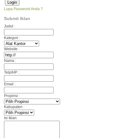
Lupa Password Anda ?
Submit Iklan
Judul :
Kategori :
Website :
Nama :
Telp/HP :
Email :
Propinsi :
Kabupaten :
Isi Iklan