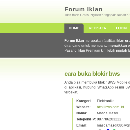
Forum Iklan
Iklan Baris Gratis. Ngiklan?? ngapain susah??
HOME
REGISTER
LOGIN
Forum Iklan
merupakan fasilitas
iklan gr
dirancang untuk membantu
menaikkan p
Pasang Iklan Premium kini lebih mudah l
cara buka blokir bws
Anda bisa membuka blokir BWS Mobile den
di aplikasi, hubungi WhatsApp resmi B
terdekat.
Kategori
:
Elektronika
Website
:
http://bws.com .id
Nama
:
Masda Masdi
Telepon/HP
:
087786203222
Email
:
masdamasdi080@gm