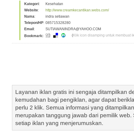
Kategori
:
Kesehatan
Website
:
http://www.creamkecantikan.webs.com/
Nama
:
indra setiawan
Telepon/HP
:
085715328280
Email
:
SUTIAWANINDRA@YAHOO.COM
(
Klik icon disamping untuk membuat ikl
Bookmark:
Layanan iklan gratis ini sengaja ditampilkan
kemudahan bagi pengiklan, agar dapat berik
perlu 2 klik. Semua informasi yang ditampilka
merupakan tanggung jawab dari pemilik web. S
setiap iklan yang menjerumuskan.