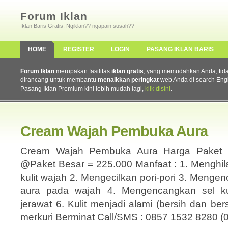
Forum Iklan
Iklan Baris Gratis. Ngiklan?? ngapain susah??
HOME
REGISTER
LOGIN
PASANG IKLAN BARIS
Forum Iklan
merupakan fasilitas
iklan gratis
, yang memudahkan Anda, tidak 
dirancang untuk membantu
menaikkan peringkat
web Anda di search Eng
Pasang Iklan Premium kini lebih mudah lagi,
klik disini
.
Cream Wajah Pembuka Aura
Cream Wajah Pembuka Aura Harga Paket :
@Paket Besar = 225.000 Manfaat : 1. Menghil
kulit wajah 2. Mengecilkan pori-pori 3. Meng
aura pada wajah 4. Mengencangkan sel kul
jerawat 6. Kulit menjadi alami (bersih dan be
merkuri Berminat Call/SMS : 0857 1532 8280 (