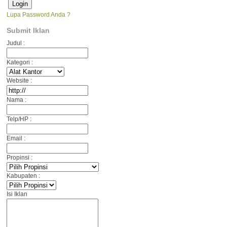
Lupa Password Anda ?
Submit Iklan
Judul :
Kategori :
Website :
Nama :
Telp/HP :
Email :
Propinsi :
Kabupaten :
Isi Iklan