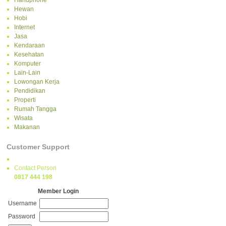
Handphone
Hewan
Hobi
Internet
Jasa
Kendaraan
Kesehatan
Komputer
Lain-Lain
Lowongan Kerja
Pendidikan
Properti
Rumah Tangga
Wisata
Makanan
Customer Support
Contact Person
0817 444 198
Member Login
Username
Password