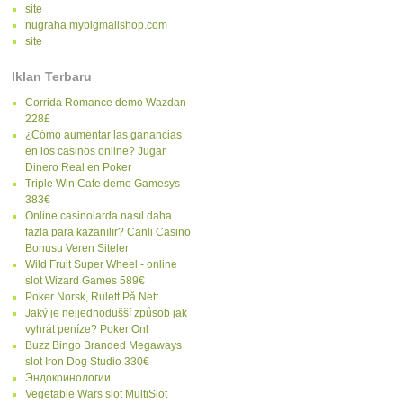
site
nugraha mybigmallshop.com
site
Iklan Terbaru
Corrida Romance demo Wazdan
228£
¿Cómo aumentar las ganancias
en los casinos online? Jugar
Dinero Real en Poker
Triple Win Cafe demo Gamesys
383€
Online casinolarda nasıl daha
fazla para kazanılır? Canli Casino
Bonusu Veren Siteler
Wild Fruit Super Wheel - online
slot Wizard Games 589€
Poker Norsk, Rulett På Nett
Jaký je nejjednodušší způsob jak
vyhrát peníze? Poker Onl
Buzz Bingo Branded Megaways
slot Iron Dog Studio 330€
Эндокринологии
Vegetable Wars slot MultiSlot