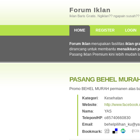
Forum Iklan
Iklan Baris Gratis. Ngiklan?? ngapain susah??
HOME
REGISTER
LOGIN
Forum Iklan
merupakan fasilitas
iklan gr
dirancang untuk membantu
menaikkan p
Pasang Iklan Premium kini lebih mudah l
PASANG BEHEL MURA
Promo BEHEL MURAH permanen atas bawa
Kategori
:
Kesehatan
Website
:
http://www.faceboo
Nama
:
YAS
Telepon/HP
:
o85740660830
Email
:
behelpilihan_ku@ya
(
Klik
Bookmark: