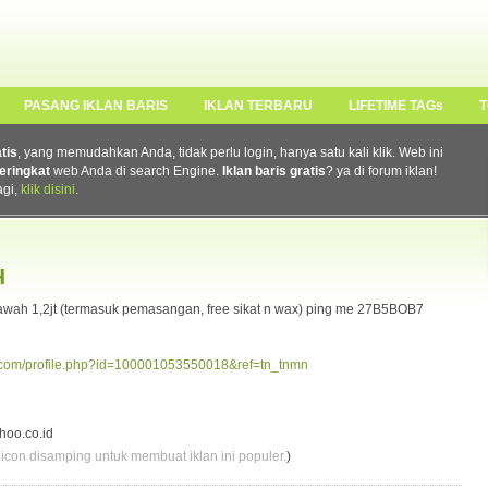
PASANG IKLAN BARIS
IKLAN TERBARU
LIFETIME TAGs
T
atis
, yang memudahkan Anda, tidak perlu login, hanya satu kali klik. Web ini
eringkat
web Anda di search Engine.
Iklan baris gratis
? ya di forum iklan!
agi,
klik disini
.
H
h 1,2jt (termasuk pemasangan, free sikat n wax) ping me 27B5BOB7
k.com/profile.php?id=100001053550018&ref=tn_tnmn
hoo.co.id
 icon disamping untuk membuat iklan ini populer.
)