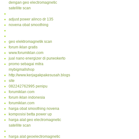
dengan geo electromagnetic
satellite scan
adjust power alinco dr 135
novena obat smoothing
geo elektromagnetik scan
forum iklan gratis
www.forumiklan.com
jual nano energizer di purwokerto
promo sebagai mitra
mybigmallshop
http://www.kerjagakpakesusah.blogspot.com/
site
082242762995 penipu
forumiklan com
forum iklan indonesia
forumiklan.com
harga obat smoothing novena
komposisi betta power up
harga alat geo electromagnetic
satellite scan
harga alat geoelectromagnetic