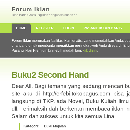
Forum Iklan
Iklan Baris Gratis. Ngiklan?? ngapain susah??
HOME
REGISTER
LOGIN
PASANG IKLAN BARIS
Forum Iklan
merupakan fasilitas
iklan gratis
, yang memudahkan Anda, tidak 
dirancang untuk membantu
menaikkan peringkat
web Anda di search Eng
Pasang Iklan Premium kini lebih mudah lagi,
klik disini
.
Buku2 Second Hand
Dear All, Bagi temans yang sedang mencari 
site aku di http://erfebi.tokobagus.com bisa j
langsung di TKP, ada Novel, Buku Kuliah Ilmu
dll. Terimaksih dah berkenan membaca iklan in
Salam dan sukses untuk kita semua Lina
Kategori
:
Buku Majalah