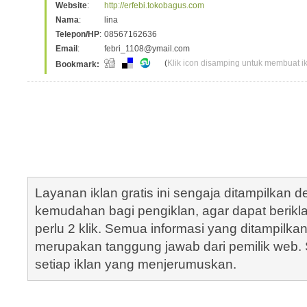
Website
:
http://erfebi.tokobagus.com
Nama
:
lina
Telepon/HP
:
08567162636
Email
:
febri_1108@ymail.com
(
Klik icon disamping untuk membuat ikl
Bookmark:
Layanan iklan gratis ini sengaja ditampilkan
kemudahan bagi pengiklan, agar dapat berik
perlu 2 klik. Semua informasi yang ditampilka
merupakan tanggung jawab dari pemilik web. S
setiap iklan yang menjerumuskan.