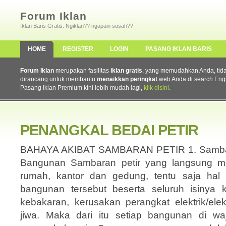
Forum Iklan
Iklan Baris Gratis. Ngiklan?? ngapain susah??
HOME
REGISTER
LOGIN
PASANG IKLAN BARIS
Forum Iklan
merupakan fasilitas
iklan gratis
, yang memudahkan Anda, tidak 
dirancang untuk membantu
menaikkan peringkat
web Anda di search Eng
Pasang Iklan Premium kini lebih mudah lagi,
klik disini
.
PENANGKAL BEDAI PETIR
BAHAYA AKIBAT SAMBARAN PETIR 1. Sambara
Bangunan Sambaran petir yang langsung me
rumah, kantor dan gedung, tentu saja hal
bangunan tersebut beserta seluruh isinya
kebakaran, kerusakan perangkat elektrik/ele
jiwa. Maka dari itu setiap bangunan di wa