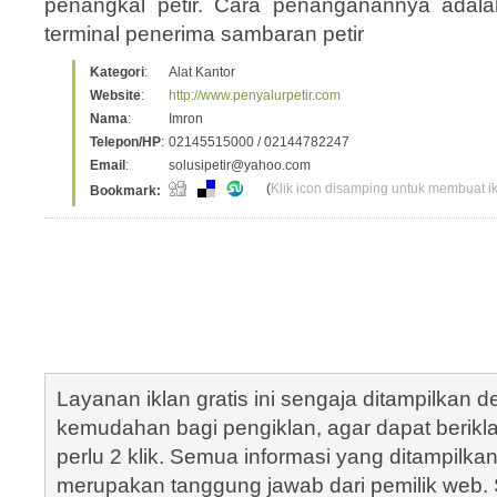
penangkal petir. Cara penanganannya ada
terminal penerima sambaran petir
Kategori
:
Alat Kantor
Website
:
http://www.penyalurpetir.com
Nama
:
Imron
Telepon/HP
:
02145515000 / 02144782247
Email
:
solusipetir@yahoo.com
(
Klik icon disamping untuk membuat ikl
Bookmark:
Layanan iklan gratis ini sengaja ditampilkan
kemudahan bagi pengiklan, agar dapat berik
perlu 2 klik. Semua informasi yang ditampilka
merupakan tanggung jawab dari pemilik web. S