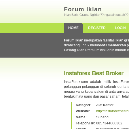
Forum Iklan
Iklan Baris Gratis. Ngiklan?? ngapain susah??
HOME
REGISTER
LOGIN
Forum Iklan
merupakan fasilitas
iklan gr
dirancang untuk membantu
menaikkan p
Pasang Iklan Premium kini lebih mudah l
Instaforex Best Broker
InstaForex.com adalah milik InstaFo
pelanggan-pelanggan di seluruh dunia se
negara yang kebanyakan di antaranya ad
bentuk mata uang dan pasar saham, telah
Kategori
:
Alat Kantor
Website
:
http://instaforexbest
Nama
:
Suhendi
Telepon/HP
:
0857344666302