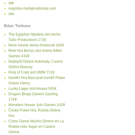
site
nugraha mybigmallshop.com
site
Iklan Terbaru
The Egyptian Mystery slot demo
Tuko Productions 172€
More Hearts demo Aristocrat 164€
Reel Hot Bonus slot online InBet
Games 434¥
Nejlepší Online Automaty, Casino
Online Bonusy
King of Crab slot GMW 710£
Karetní Hra Baccarat rovněž Poker
Online Herny
Lucky Lager slot Amaya 545€
Dragon Bingo Darwin Gaming
176¥
Monsters House Join Games 142¥
Český Poker Hra, Ruleta Online
Hra
Como Ganar Mucho Dinero en La
Ruleta más Jugar en Casino
Online