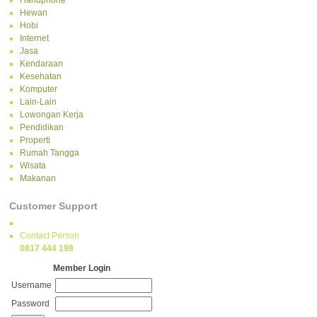
Handphone
Hewan
Hobi
Internet
Jasa
Kendaraan
Kesehatan
Komputer
Lain-Lain
Lowongan Kerja
Pendidikan
Properti
Rumah Tangga
Wisata
Makanan
Customer Support
Contact Person
0817 444 198
Member Login
Username
Password