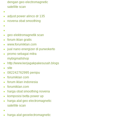
dengan geo electromagnetic
satellite scan
adjust power alinco dr 135
novena obat smoothing
geo elektromagnetik scan
forum iklan gratis
www.forumiklan.com
jual nano energizer di purwokerto
promo sebagai mitra
mybigmallshop
http://www.kerjagakpakesusah.blogspot.com/
site
082242762995 penipu
forumiklan com
forum iklan indonesia
forumiklan.com
harga obat smoothing novena
komposisi betta power up
harga alat geo electromagnetic
satellite scan
harga alat geoelectromagnetic