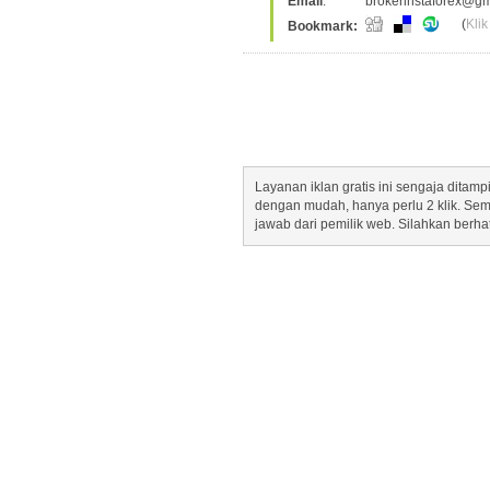
Email
:
brokerinstaforex@gm
(
Klik
Bookmark:
Layanan iklan gratis ini sengaja dita
dengan mudah, hanya perlu 2 klik. Se
jawab dari pemilik web. Silahkan berha