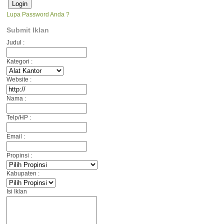
Lupa Password Anda ?
Submit Iklan
Judul :
Kategori :
Website :
Nama :
Telp/HP :
Email :
Propinsi :
Kabupaten :
Isi Iklan