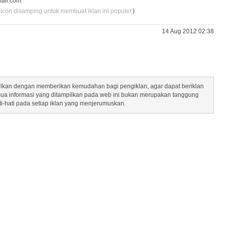
ail.com
 icon disamping untuk membuat iklan ini populer.
)
14 Aug 2012 02:38
mpilkan dengan memberikan kemudahan bagi pengiklan, agar dapat beriklan
mua informasi yang ditampilkan pada web ini bukan merupakan tanggung
ti-hati pada setiap iklan yang menjerumuskan.