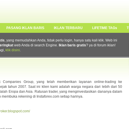
PASANG IKLAN BARIS
IKLAN TERBARU
LIFETIME TAGs
T
atis
, yang memudahkan Anda, tidak perlu login, hanya satu kali klik. Web ini
eringkat
web Anda di search Engine.
Iklan baris gratis
? ya di forum iklan!
agi,
klik disini
.
rex Companies Group, yang telah memberikan layanan online-trading ke
jak tahun 2007. Saat ini klien kami adalah warga negara dari lebih dari 50
alah Eropa dan Asia. Ratusan trader, yang menginvestasikan dananya dalam
 membuka rekening di Instaforex.com setiap harinya.
broker.blogspot.com/