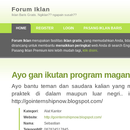
Forum Iklan
Iklan Baris Gratis. Ngiklan?? ngapain susah??
HOME
REGISTER
LOGIN
PASANG IKLAN BARIS
Forum Iklan
merupakan fasilitas
iklan gratis
, yang memudahkan Anda, tidak 
dirancang untuk membantu
menaikkan peringkat
web Anda di search Eng
Pasang Iklan Premium kini lebih mudah lagi,
klik disini
.
Ayo gan ikutan program maga
Ayo bantu teman dan saudara kalian yang 
praktek di dalam maupun luar negri.. in
http://gointernshipnow.blogspot.com/
Kategori
:
Alat Kantor
Website
:
http://gointernshipnow.blogspot.com/
Nama
:
Sebastian
Telepon/HP
:
087824517845