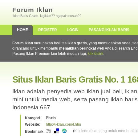
Forum Iklan
Iklan Baris Gratis. Ngiklan?? ngapain susah??
HOME
REGISTER
LOGIN
PASANG IKLAN BARIS
Forum Iklan
merupakan fasilitas
iklan gratis
, yang memudahkan Anda, tidak 
dirancang untuk membantu
menaikkan peringkat
web Anda di search Eng
Pasang Iklan Premium kini lebih mudah lagi,
klik disini
.
Situs Iklan Baris Gratis No. 1 16
Iklan adalah penyedia web iklan jual beli, iklan 
mini untuk media web, serta pasang iklan baris 
Indonesia 667
Kategori
:
Bisnis
Website
:
http://i-klan.com/l.htm
(
Klik icon disamping untuk membuat ikl
Bookmark: