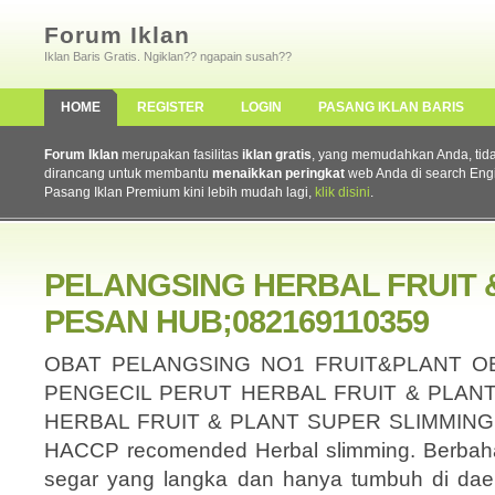
Forum Iklan
Iklan Baris Gratis. Ngiklan?? ngapain susah??
HOME
REGISTER
LOGIN
PASANG IKLAN BARIS
Forum Iklan
merupakan fasilitas
iklan gratis
, yang memudahkan Anda, tidak 
dirancang untuk membantu
menaikkan peringkat
web Anda di search Eng
Pasang Iklan Premium kini lebih mudah lagi,
klik disini
.
PELANGSING HERBAL FRUIT 
PESAN HUB;082169110359
OBAT PELANGSING NO1 FRUIT&PLANT O
PENGECIL PERUT HERBAL FRUIT & PLANT
HERBAL FRUIT & PLANT SUPER SLIMMING A
HACCP recomended Herbal slimming. Berbah
segar yang langka dan hanya tumbuh di daer