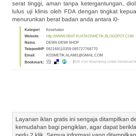
serat tinggi, aman tanpa ketergantungan, diol
lulus uji klinis oleh FDA dengan tingkat kepuas
menurunkan berat badan anda antara i0-
Kategori
:
Kesehatan
Website
:
http://WWW.OBAT-KUATKOSMETIK.BLOGSPOT.COM
Nama
:
DEWA-DEWI SHOP
Telepon/HP
:
082169110359 085727768770
Email
:
KOSMETIK.ALAMI1@GMAIL.COM
(
Klik icon disamping untuk membuat ikl
Bookmark:
Layanan iklan gratis ini sengaja ditampilkan
kemudahan bagi pengiklan, agar dapat berik
perlu 2 klik. Semua informasi yang ditampilka