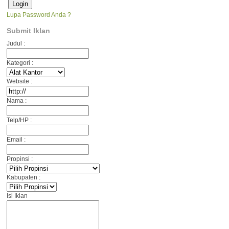
Lupa Password Anda ?
Submit Iklan
Judul :
Kategori :
Website :
Nama :
Telp/HP :
Email :
Propinsi :
Kabupaten :
Isi Iklan