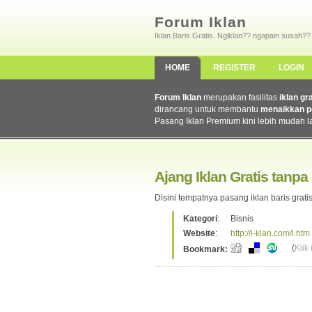
Forum Iklan
Iklan Baris Gratis. Ngiklan?? ngapain susah??
HOME
REGISTER
LOGIN
Forum Iklan
merupakan fasilitas
iklan gr
dirancang untuk membantu
menaikkan p
Pasang Iklan Premium kini lebih mudah l
Ajang Iklan Gratis tanpa
Disini tempatnya pasang iklan baris gratis
Kategori
:
Bisnis
Website
:
http://i-klan.com/l.htm
(
Klik
Bookmark: