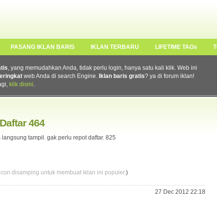
PASANG IKLAN BARIS
IKLAN TERBARU
LIFETIME TAGs
T
atis
, yang memudahkan Anda, tidak perlu login, hanya satu kali klik. Web ini
eringkat
web Anda di search Engine.
Iklan baris gratis
? ya di forum iklan!
agi,
klik disini
.
 Daftar 464
 langsung tampil. gak perlu repot daftar. 825
 icon disamping untuk membuat iklan ini populer.
)
27 Dec 2012 22:18