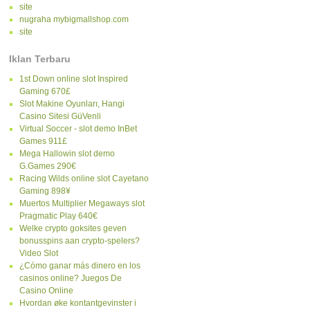
site
nugraha mybigmallshop.com
site
Iklan Terbaru
1st Down online slot Inspired
Gaming 670£
Slot Makine Oyunları, Hangi
Casino Sitesi GüVenli
Virtual Soccer - slot demo InBet
Games 911£
Mega Hallowin slot demo
G.Games 290€
Racing Wilds online slot Cayetano
Gaming 898¥
Muertos Multiplier Megaways slot
Pragmatic Play 640€
Welke crypto goksites geven
bonusspins aan crypto-spelers?
Video Slot
¿Cómo ganar más dinero en los
casinos online? Juegos De
Casino Online
Hvordan øke kontantgevinster i