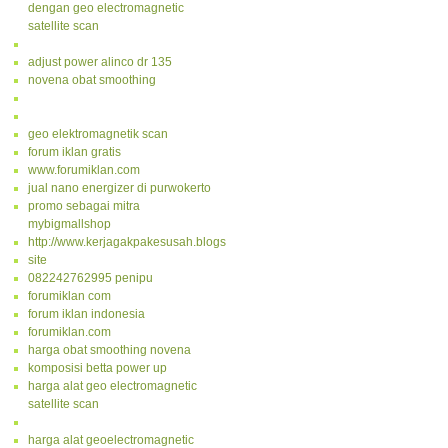
dengan geo electromagnetic
satellite scan
adjust power alinco dr 135
novena obat smoothing
geo elektromagnetik scan
forum iklan gratis
www.forumiklan.com
jual nano energizer di purwokerto
promo sebagai mitra
mybigmallshop
http://www.kerjagakpakesusah.blogspot.com/
site
082242762995 penipu
forumiklan com
forum iklan indonesia
forumiklan.com
harga obat smoothing novena
komposisi betta power up
harga alat geo electromagnetic
satellite scan
harga alat geoelectromagnetic