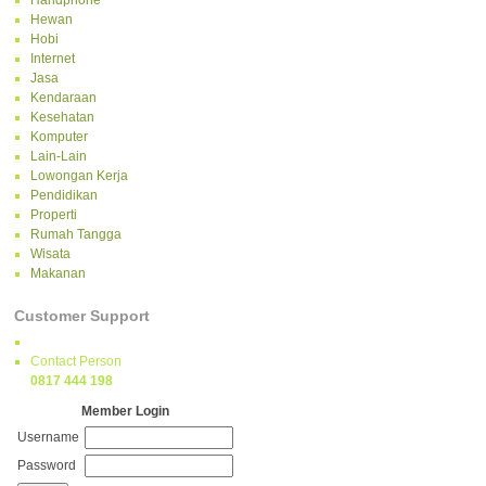
Handphone
Hewan
Hobi
Internet
Jasa
Kendaraan
Kesehatan
Komputer
Lain-Lain
Lowongan Kerja
Pendidikan
Properti
Rumah Tangga
Wisata
Makanan
Customer Support
Contact Person
0817 444 198
Member Login
Username
Password