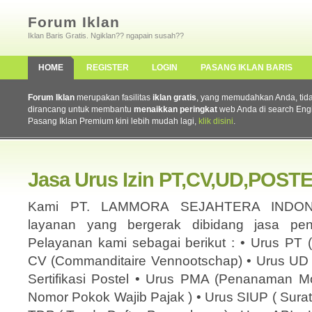
Forum Iklan
Iklan Baris Gratis. Ngiklan?? ngapain susah??
HOME
REGISTER
LOGIN
PASANG IKLAN BARIS
Forum Iklan
merupakan fasilitas
iklan gratis
, yang memudahkan Anda, tidak 
dirancang untuk membantu
menaikkan peringkat
web Anda di search Eng
Pasang Iklan Premium kini lebih mudah lagi,
klik disini
.
Jasa Urus Izin PT,CV,UD,POSTE
Kami PT. LAMMORA SEJAHTERA INDONE
layanan yang bergerak dibidang jasa pen
Pelayanan kami sebagai berikut : • Urus PT 
CV (Commanditaire Vennootschap) • Urus UD 
Sertifikasi Postel • Urus PMA (Penanaman M
Nomor Pokok Wajib Pajak ) • Urus SIUP ( Surat