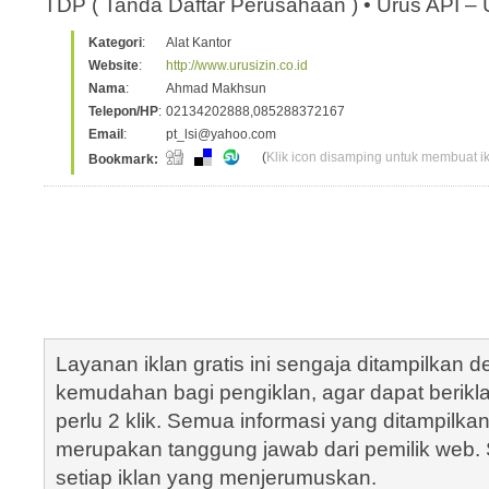
TDP ( Tanda Daftar Perusahaan ) • Urus API – 
Kategori
:
Alat Kantor
Website
:
http://www.urusizin.co.id
Nama
:
Ahmad Makhsun
Telepon/HP
:
02134202888,085288372167
Email
:
pt_lsi@yahoo.com
(
Klik icon disamping untuk membuat ikl
Bookmark:
Layanan iklan gratis ini sengaja ditampilkan
kemudahan bagi pengiklan, agar dapat berik
perlu 2 klik. Semua informasi yang ditampilka
merupakan tanggung jawab dari pemilik web. S
setiap iklan yang menjerumuskan.