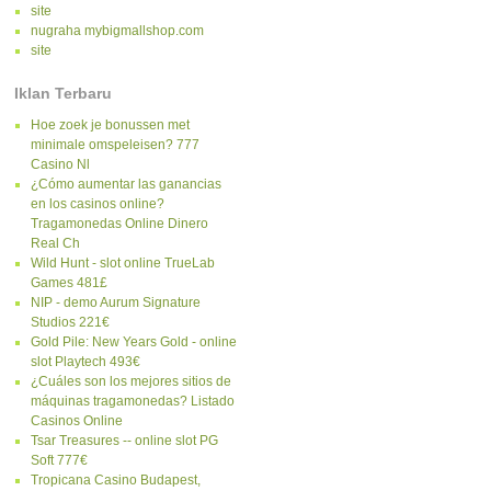
site
nugraha mybigmallshop.com
site
Iklan Terbaru
Hoe zoek je bonussen met
minimale omspeleisen? 777
Casino Nl
¿Cómo aumentar las ganancias
en los casinos online?
Tragamonedas Online Dinero
Real Ch
Wild Hunt - slot online TrueLab
Games 481£
NIP - demo Aurum Signature
Studios 221€
Gold Pile: New Years Gold - online
slot Playtech 493€
¿Cuáles son los mejores sitios de
máquinas tragamonedas? Listado
Casinos Online
Tsar Treasures -- online slot PG
Soft 777€
Tropicana Casino Budapest,