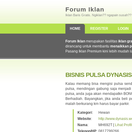
Forum Iklan
Iklan Baris Gratis. Ngiklan?? ngapain susah??
HOME
REGISTER
LOGIN
Forum Iklan
merupakan fasilitas
iklan gr
dirancang untuk membantu
menaikkan p
Pasang Iklan Premium kini lebih mudah l
BISNIS PULSA DYNASIS
Kalau memang bisa mengisi pulsa sendir
pulsa, mendingan gabung saja menjadi
pulsa, anda juga akan mendapatkn BONUS
Berhadiah. Bayangkan, jika anda beli pu
malah berkurang krn harus bayar parkir.
Kategori
:
Hewan
Website
:
http://www.dynasis.w
Nama
:
MH692T [
Lihat Profil
Telepon/HP
:
0817799266