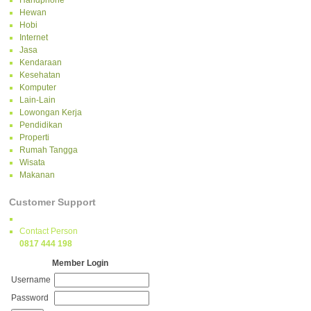
Handphone
Hewan
Hobi
Internet
Jasa
Kendaraan
Kesehatan
Komputer
Lain-Lain
Lowongan Kerja
Pendidikan
Properti
Rumah Tangga
Wisata
Makanan
Customer Support
Contact Person
0817 444 198
Member Login
Username
Password