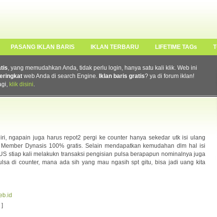
PASANG IKLAN BARIS
IKLAN TERBARU
LIFETIME TAGs
T
atis
, yang memudahkan Anda, tidak perlu login, hanya satu kali klik. Web ini
eringkat
web Anda di search Engine.
Iklan baris gratis
? ya di forum iklan!
agi,
klik disini
.
i, ngapain juga harus repot2 pergi ke counter hanya sekedar utk isi ulang
 Member Dynasis 100% gratis. Selain mendapatkan kemudahan dlm hal isi
 stiap kali melakukn transaksi pengisian pulsa berapapun nominalnya juga
lsa di counter, mana ada sih yang mau ngasih spt gitu, bisa jadi uang kita
eb.id
]