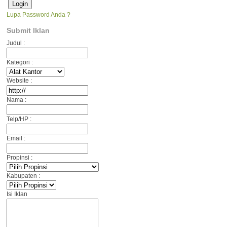
Lupa Password Anda ?
Submit Iklan
Judul :
Kategori :
Website :
Nama :
Telp/HP :
Email :
Propinsi :
Kabupaten :
Isi Iklan