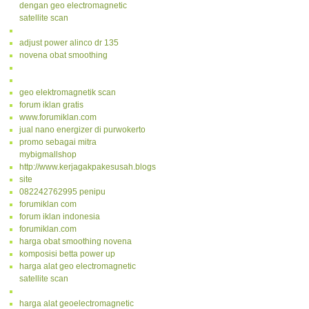
dengan geo electromagnetic
satellite scan
adjust power alinco dr 135
novena obat smoothing
geo elektromagnetik scan
forum iklan gratis
www.forumiklan.com
jual nano energizer di purwokerto
promo sebagai mitra
mybigmallshop
http://www.kerjagakpakesusah.blogspot.com/
site
082242762995 penipu
forumiklan com
forum iklan indonesia
forumiklan.com
harga obat smoothing novena
komposisi betta power up
harga alat geo electromagnetic
satellite scan
harga alat geoelectromagnetic