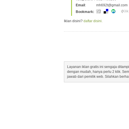
Email
:
mh692t@gmail.com
(
Klik
Bookmark:
Iklan disini?
daftar disini.
Layanan iklan gratis ini sengaja dita
dengan mudah, hanya perlu 2 klik. Se
jawab dari pemilik web. Silahkan berha