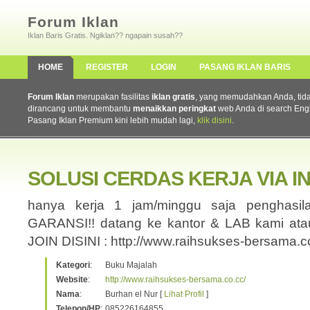
Forum Iklan
Iklan Baris Gratis. Ngiklan?? ngapain susah??
HOME
REGISTER
LOGIN
PASANG IKLAN BARIS
Forum Iklan
merupakan fasilitas
iklan gratis
, yang memudahkan Anda, tidak 
dirancang untuk membantu
menaikkan peringkat
web Anda di search Eng
Pasang Iklan Premium kini lebih mudah lagi,
klik disini
.
SOLUSI CERDAS KERJA VIA I
hanya kerja 1 jam/minggu saja penghasila
GARANSI!! datang ke kantor & LAB kami ata
JOIN DISINI : http://www.raihsukses-bersama.c
Kategori
:
Buku Majalah
Website
:
http://www.raihsukses-bersama.co.cc/
Nama
:
Burhan el Nur [
Lihat Profil
]
Telepon/HP
:
085226164855