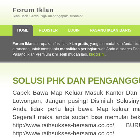
Forum Iklan
Iklan Baris Gratis. Ngiklan?? ngapain susah??
HOME
REGISTER
LOGIN
PASANG IKLAN BARIS
Forum Iklan
merupakan fasilitas
iklan gratis
, yang memudahkan Anda, tidak 
dirancang untuk membantu
menaikkan peringkat
web Anda di search Eng
Pasang Iklan Premium kini lebih mudah lagi,
klik disini
.
SOLUSI PHK DAN PENGANG
Capek Bawa Map Keluar Masuk Kantor Dan L
Lowongan, Jangan pusing! Disinilah Solusi
Anda tidak perlu lagi bawa Map keluar ma
Segera!! maka anda sudah bisa memulai beke
http://www.raihsukses-bersama.co.cc/
http://www.raihsukses-bersama.co.cc/