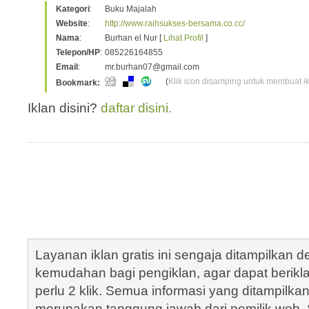
Kategori
:
Buku Majalah
Website
:
http://www.raihsukses-bersama.co.cc/
Nama
:
Burhan el Nur [
Lihat Profil
]
Telepon/HP
:
085226164855
Email
:
mr.burhan07@gmail.com
(
Klik icon disamping untuk membuat ikl
Bookmark:
Iklan disini?
daftar disini.
Layanan iklan gratis ini sengaja ditampilkan
kemudahan bagi pengiklan, agar dapat berik
perlu 2 klik. Semua informasi yang ditampilka
merupakan tanggung jawab dari pemilik web. S