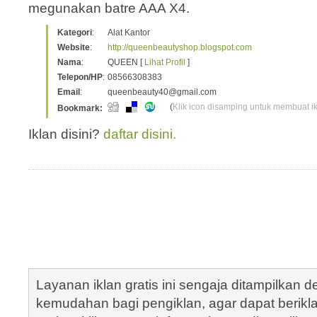
megunakan batre AAA X4.
Kategori
:
Alat Kantor
Website
:
http://queenbeautyshop.blogspot.com
Nama
:
QUEEN [
Lihat Profil
]
Telepon/HP
:
08566308383
Email
:
queenbeauty40@gmail.com
(
Klik icon disamping untuk membuat ikl
Bookmark:
Iklan disini?
daftar disini.
Layanan iklan gratis ini sengaja ditampilkan
kemudahan bagi pengiklan, agar dapat berik