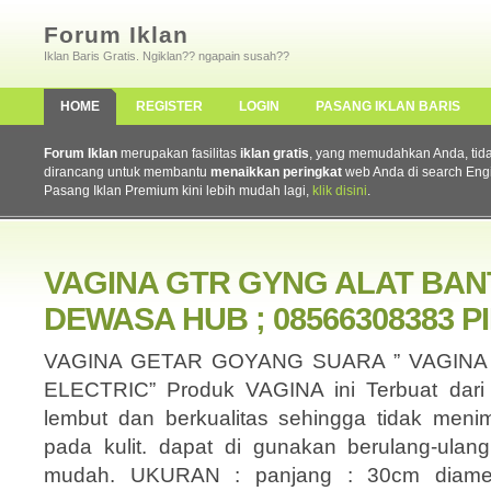
Forum Iklan
Iklan Baris Gratis. Ngiklan?? ngapain susah??
HOME
REGISTER
LOGIN
PASANG IKLAN BARIS
Forum Iklan
merupakan fasilitas
iklan gratis
, yang memudahkan Anda, tidak 
dirancang untuk membantu
menaikkan peringkat
web Anda di search Eng
Pasang Iklan Premium kini lebih mudah lagi,
klik disini
.
VAGINA GTR GYNG ALAT BAN
DEWASA HUB ; 08566308383 PI
VAGINA GETAR GOYANG SUARA ” VAGIN
ELECTRIC” Produk VAGINA ini Terbuat dari b
lembut dan berkualitas sehingga tidak menim
pada kulit. dapat di gunakan berulang-ulan
mudah. UKURAN : panjang : 30cm diamet