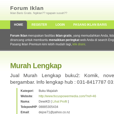
Forum Iklan
Iklan Baris Gratis. Ngiklan?? ngapain susah??
HOME
REGISTER
LOGIN
PASANG IKLAN BARIS
Forum Iklan
merupakan fasilitas
iklan gratis
, yang memudahkan Anda, tidak 
dirancang untuk membantu
menaikkan peringkat
web Anda di search Eng
Pasang Iklan Premium kini lebih mudah lagi,
klik disini
.
Murah Lengkap
Jual Murah Lengkap buku2: Komik, novel,
bergambar. Info lengkap hub : 031-8417787 0
Kategori
:
Buku Majalah
Website
:
http://www.focuspowermedia.com/?ref=46
Nama
:
DewiKD [
Lihat Profil
]
Telepon/HP
:
08885305434
Email
:
dejoe71@yahoo.co.nz