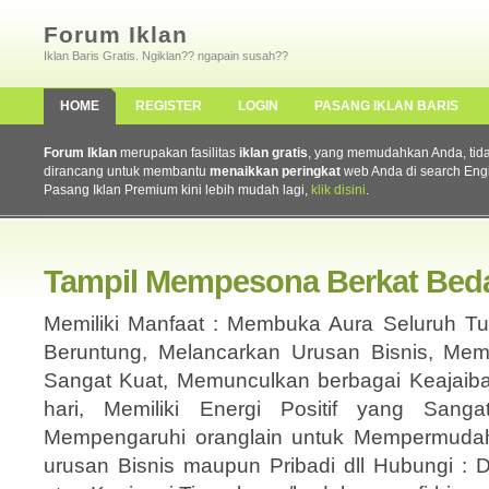
Forum Iklan
Iklan Baris Gratis. Ngiklan?? ngapain susah??
HOME
REGISTER
LOGIN
PASANG IKLAN BARIS
Forum Iklan
merupakan fasilitas
iklan gratis
, yang memudahkan Anda, tidak 
dirancang untuk membantu
menaikkan peringkat
web Anda di search Eng
Pasang Iklan Premium kini lebih mudah lagi,
klik disini
.
Tampil Mempesona Berkat Bedah
Memiliki Manfaat : Membuka Aura Seluruh T
Beruntung, Melancarkan Urusan Bisnis, Me
Sangat Kuat, Memunculkan berbagai Keajaiba
hari, Memiliki Energi Positif yang San
Mempengaruhi oranglain untuk Mempermudah 
urusan Bisnis maupun Pribadi dll Hubungi :