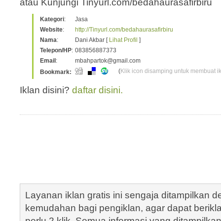
atau Kunjungi Tinyurl.com/bedahaurasafirbiru
Kategori
:
Jasa
Website
:
http://Tinyurl.com/bedahaurasafirbiru
Nama
:
Dani Akbar [
Lihat Profil
]
Telepon/HP
:
083856887373
Email
:
mbahpartok@gmail.com
(
Klik icon disamping untuk membuat ikl
Bookmark:
Iklan disini?
daftar disini.
Layanan iklan gratis ini sengaja ditampilkan
kemudahan bagi pengiklan, agar dapat berik
perlu 2 klik. Semua informasi yang ditampilka