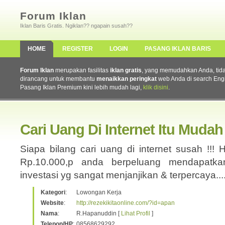
Forum Iklan
Iklan Baris Gratis. Ngiklan?? ngapain susah??
HOME
REGISTER
LOGIN
PASANG IKLAN BARIS
Forum Iklan
merupakan fasilitas
iklan gratis
, yang memudahkan Anda, tidak 
dirancang untuk membantu
menaikkan peringkat
web Anda di search Eng
Pasang Iklan Premium kini lebih mudah lagi,
klik disini
.
Cari Uang Di Internet Itu Mudah ..
Siapa bilang cari uang di internet susah !!
Rp.10.000,p anda berpeluang mendapatka
investasi yg sangat menjanjikan & terpercaya..
Kategori
:
Lowongan Kerja
Website
:
http://rezekikitaonline.com/?id=apan
Nama
:
R.Hapanuddin [
Lihat Profil
]
Telepon/HP
:
08568629292